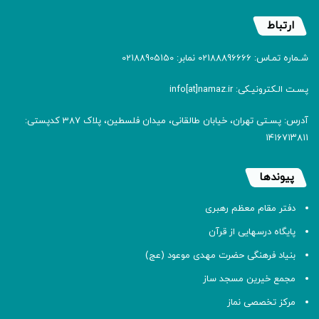
ارتباط
شـماره تمـاس: 02188896666 نمابر: 02188905150
پسـت الـکترونیـکی: info[at]namaz.ir
آدرس: پسـتی تهران، خیابان طالقانی، میدان فلسطین، پلاک 387 کدپستی:
۱۴۱۶۷۱۳۸۱۱
پیوندها
دفتر مقام معظم رهبری
پایگاه درسهایی از قرآن
بنیاد فرهنگی حضرت مهدی موعود (عج)
مجمع خیرین مسجد ساز
مرکز تخصصی نماز