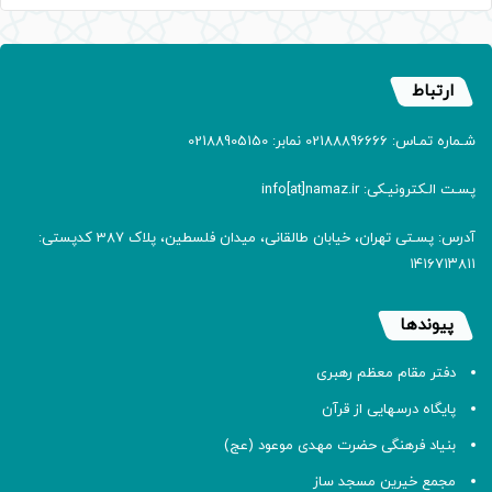
ارتباط
شـماره تمـاس: 02188896666 نمابر: 02188905150
پسـت الـکترونیـکی: info[at]namaz.ir
آدرس: پسـتی تهران، خیابان طالقانی، میدان فلسطین، پلاک 387 کدپستی:
۱۴۱۶۷۱۳۸۱۱
پیوندها
دفتر مقام معظم رهبری
پایگاه درسهایی از قرآن
بنیاد فرهنگی حضرت مهدی موعود (عج)
مجمع خیرین مسجد ساز