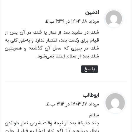
ادمین
گ
ف
مرداد 18, 1404 در 6:39 ب.ظ
ت
شك در تشهد بعد از نماز يا شك در آن پس از
:
قيام براى ركعت بعد، اعتبار ندارد و به‌طور كلى به
شك در چيزى كه محل آن گذشته و همچنين
شك بعد از سلام اعتنا نمى‌شود.
پاسخ
ابوطالب
گ
ف
مرداد 17, 1404 در 3:12 ب.ظ
ت
سلام
:
چند دقیقه بعد از نیمه وقت شرعی نماز خواندن
باطل میشه و آیا اگه نماز اعشا رو قبل از وقت