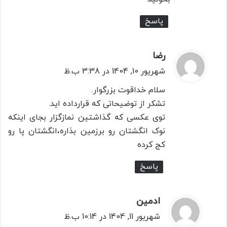
پاسخ
رضا
گ
ف
شهریور 10, 1404 در 3:38 ب.ظ
ت
سلام خداقوت بزرگوار.
:
تشکر از توضیحاتی که قرارداده اید.
توی عکسی که گذاشتین نمازگزار بجای اینکه
نوک انگشتان رو برزمین بذاره،انگشتان پا رو
کج کرده
پاسخ
ادمین
گ
ف
شهریور 11, 1404 در 10:14 ب.ظ