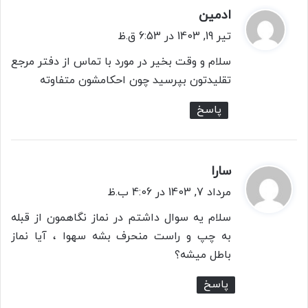
ادمین
گ
ف
تیر 19, 1403 در 6:53 ق.ظ
ت
سلام و وقت بخیر در مورد با تماس از دفتر مرجع
:
تقلیدتون بپرسید چون احکامشون متفاوته
پاسخ
سارا
گ
ف
مرداد 7, 1403 در 4:06 ب.ظ
ت
سلام یه سوال داشتم در نماز نگاهمون از قبله
:
به چپ و راست منحرف بشه سهوا ، آیا نماز
باطل میشه؟
پاسخ