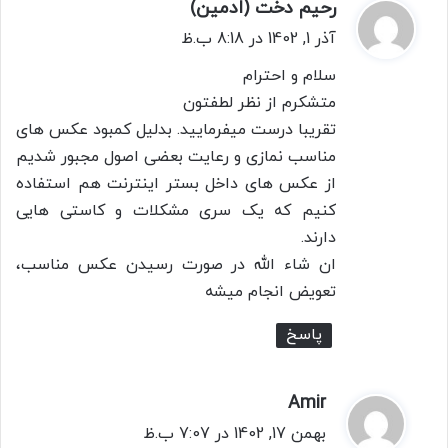
رحیم دخت (ادمین)
گ
ف
آذر 1, 1402 در 8:18 ب.ظ
ت
سلام و احترام
:
متشکرم از نظر لطفتون
تقریبا درست میفرمایید. بدلیل کمبود عکس های
مناسب نمازی و رعایت بعضی اصول مجبور شدیم
از عکس های داخل بستر اینترنت هم استفاده
کنیم که یک سری مشکلات و کاستی هایی
دارند.
ان شاء الله در صورت رسیدن عکس مناسب،
تعویض انجام میشه
پاسخ
Amir
گ
ف
بهمن 17, 1402 در 7:07 ب.ظ