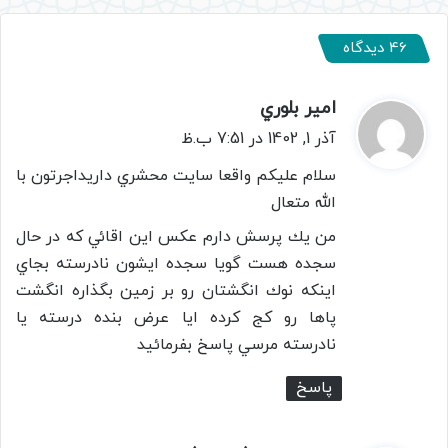
46 دیدگاه
امير بلوري
گ
ف
آذر 1, 1402 در 7:51 ب.ظ
ت
سلام عليكم واقعا سايت محشري داريداجرتون با
:
الله متعال
من يك پرسش دارم عكس اين اقائي كه در حال
سجده هست گويا سجده ايشون نادرسته بجاي
اينكه نوك انگشتان رو بر زمين بگذاره انگشت
پاها رو كج كرده ايا عرض بنده درسته يا
نادرسته مرسي پاسخ بفرمائيد
پاسخ