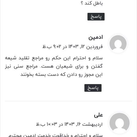
باطل کند ؟
پاسخ
ادمین
گ
ف
فروردین 12, 1403 در 9:02 ب.ظ
ت
سلام و احترام این حکم رو مراجع تقلید شیعه
:
گفتن و برای شیعیان هست. مراجع سنی نیز
این مجوز رو دادن که دست بسته بخونند
پاسخ
علی
گ
ف
اردیبهشت 16, 1403 در 10:03 ب.ظ
ت
سلام و احترام و خداقوت خدمت ادمین محترم