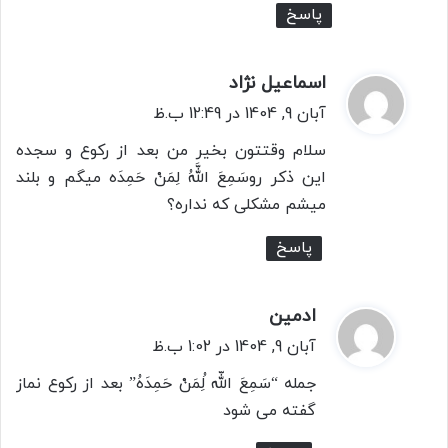
پاسخ
اسماعیل نژاد
گ
ف
آبان 9, 1404 در 12:49 ب.ظ
ت
سلام وقتتون بخیر من بعد از رکوع و سجده
:
این ذکر روسَمِعَ‌ اللَّهُ لِمَنْ حَمِدَه‌ میگم و بلند
میشم مشکلی که نداره؟
پاسخ
ادمین
گ
ف
آبان 9, 1404 در 1:02 ب.ظ
ت
جمله “سَمِعَ اللّه ُلِمَنْ حَمِدَهُ” بعد از رکوع نماز
:
گفته می شود