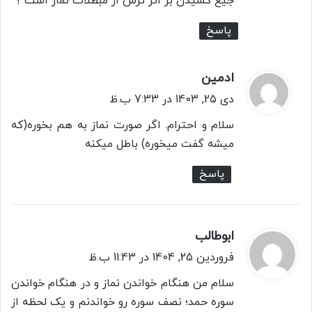
جیغ کشیدن بر اثر ترس از مبطلات نماز است ؟
:
پاسخ
ادمین
گ
ف
دی 25, 1403 در 7:33 ب.ظ
ت
سلام و احترام. اگر صورت نماز به هم بخوره(که
:
میشه گفت میخوره) باطل میکنه
پاسخ
ابوطالب
گ
ف
فروردین 25, 1404 در 11:43 ب.ظ
ت
سلام من هنگام خواندن نماز و در هنگام خواندن
:
سوره حمد؛ نصف سوره رو خواندنم و یک لحظه از