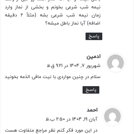
نیمه شب شرعی بخونم و بخشی از نماز وارد
زمان نیمه شب شرعی بشه (مثلاً ۲ دقیقه
اضافه) آیا نماز باطل میشه؟
پاسخ
ادمین
گ
ف
شهریور 7, 1404 در 9:21 ق.ظ
ت
سلام در چنین مواردی با نیت مافی الذمه بخونید
:
پاسخ
احمد
گ
ف
آبان 19, 1404 در 2:50 ب.ظ
ت
در این مورد فکر کنم نظر مراجع متفاوت هست