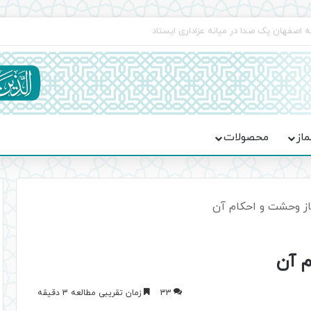
اعت در موکب فاطمه الزهرا (س)
ماز
محصولات
از وحشت و احکام آن
م آن
33
زمان تقریبی مطالعه 3 دقیقه