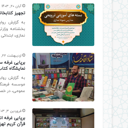
آبان 20, 1403
تجهیز کتابخان
به گزارش رواب
بخشنامه وزارت
نمازی، ابتدائ
اردیبهشت 22, 1403
برپایی غرفه س
نمایشگاه کتاب
به گزارش رواب
موسسه فرهنگی 
عمومی، در خصو
فروردین 3, 1403
برپایی غرفه ا
قرآن کریم تهر