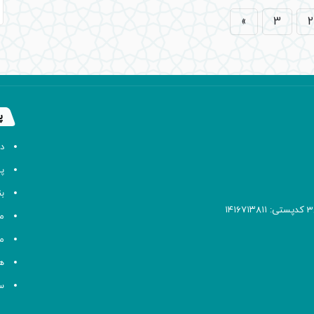
»
3
2
پ
د
پا
ب
م
م
ه
سا