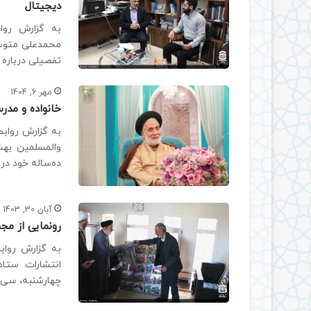
دیجیتال
به گزارش روا
محمدعلی متوسل
تفصیلی درباره ا
مهر 6, 1404
خانواده و مدر
به گزارش روابط
والمسلمین بهش
ده‌ساله خود در
آبان 30, 1403
رونمایی از مجموعه 30 جلدی “میدون
به گزارش رواب
انتشارات ستاد
چهارشنبه، سی ا