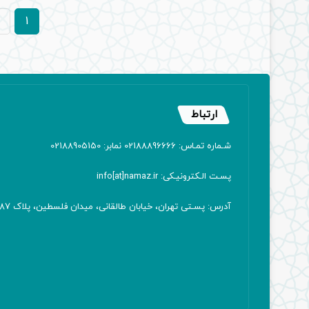
1
ارتباط
شـماره تمـاس: 02188896666 نمابر: 02188905150
پسـت الـکترونیـکی: info[at]namaz.ir
آدرس: پسـتی تهران، خیابان طالقانی، میدان فلسطین، پلاک 387 کدپستی: ۱۴۱۶۷۱۳۸۱۱