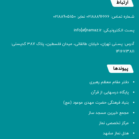
ارتباط
شـماره تمـاس: 02188896666 نمابر: 02188905150
پسـت الـکترونیـکی: info[at]namaz.ir
آدرس: پسـتی تهران، خیابان طالقانی، میدان فلسطین، پلاک 387 کدپستی:
۱۴۱۶۷۱۳۸۱۱
پیوندها
دفتر مقام معظم رهبری
پایگاه درسهایی از قرآن
بنیاد فرهنگی حضرت مهدی موعود (عج)
مجمع خیرین مسجد ساز
مرکز تخصصی نماز
هتل نماز مشهد