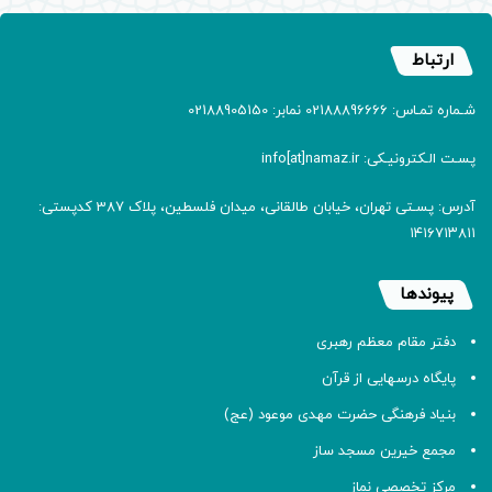
ارتباط
شـماره تمـاس: 02188896666 نمابر: 02188905150
پسـت الـکترونیـکی: info[at]namaz.ir
آدرس: پسـتی تهران، خیابان طالقانی، میدان فلسطین، پلاک 387 کدپستی:
۱۴۱۶۷۱۳۸۱۱
پیوندها
دفتر مقام معظم رهبری
پایگاه درسهایی از قرآن
بنیاد فرهنگی حضرت مهدی موعود (عج)
مجمع خیرین مسجد ساز
مرکز تخصصی نماز