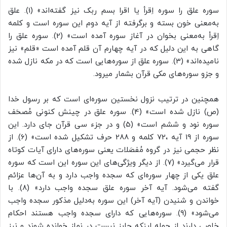
سوره علق را سوره اِقرأ یا اقرا بسم ربک نیز گفته‌اند» (1). علق
به‌معنی خون بسته و برگرفته از آیه دوم این سوره است و کلمه
اِقرأ به‌معنی بخوان در آغاز سوره آمده است» (2). سوره علق را
گاهی به این دلیل که در آیه چهارم آن قلم آمده است «قلم» نیز
نامیده‌اند» (3). سوره علق از سوره‌هایی است که در مکه نازل شده
و جزو سوره‌های مکی قرآن بشمار میرود.
همچنین در ترتیب نزول نخستین سوره‌ای است که بر رسول خدا
(ص) نازل شده است» (4). سوره علق در چینش کنونی مُصحَف
سوره نود و ششم است» (5) و در جزء سی قرآن جای دارد. این
سوره از 19 آیه ،72 کلمه و 288 حرف تشکیل شده است» (6). از
نظر حجمی نیز در گروه مُفصَلات یعنی سوره‌های دارای آیات کوتاه
قرار می‌گیرد» (7). از دیگر ویژگی‌های این سوره این است که سوره
علق یکی از چهار سوره‌ای که سجده واجب دارد و به آن‌ها عزائم
گفته می‌شود. آیه آخر سوره علق سجده واجب دارد» (8). با
خواندن و شنیدن (آیه آخر) این سوره به‌دلیل مذکور سجده واجب
می‌شود» (9). سوره‌هایی که دارای سجده واجب هستند احکام
خاصی دارند از جمله اینکه جایز نیست در نماز خوانده شوند و نیز