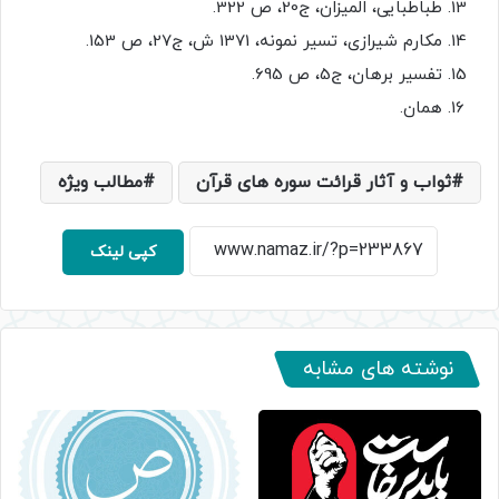
طباطبایی، المیزان، ج20، ص 322.
مکارم شیرازی، تسیر نمونه، 1371 ش، ج27، ص 153.
تفسیر برهان، ج5، ص 695.
همان.
ثواب و آثار قرائت سوره های قرآن
مطالب ویژه
کپی لینک
نوشته های مشابه