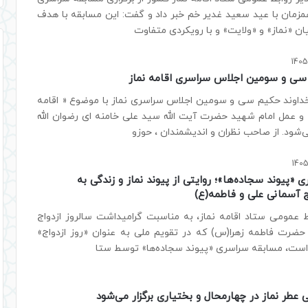
مزمان با عید سعید غدیر خم خبر داد و گفت: این مسابقه با هدف
ان «نماز» و «ولایت» و با رویکردی متفاوت
 سی و سومین اجلاس سراسری اقامه نماز
 خداوند حکیم سی و سومین اجلاس سراسری نماز با موضوع « اقامه
 و عمل امام شهید حضرت آیت الله سید علی خامنه ای رضوان الله
ی‌شود. از صاحب نظران و اندیشمندان ، حوزو
«پیوند سجاده‌ها»؛ روایتی از پیوند نماز و زندگی به
 آسمانی علی و فاطمه(ع)
ط عمومی ستاد اقامه نماز، به مناسبت گرامیداشت سالروز ازدواج
 حضرت فاطمه زهرا(س) که در تقویم ملی به عنوان «روز ازدواج»
است، مسابقه سراسری «پیوند سجاده‌ها» توسط ستا
 عطر نماز در چهارمحال و بختیاری برگزار می‌شود