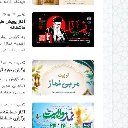
فرهنگ اقامه نم
تیر 13, 1405
آغاز پویش ملی
عاشقانه
به گزارش رواب
«هدیه نماز» با
انقلاب اسلامی
خرداد 30, 1405
برگزاری دوره 
به گزارش رواب
آقاجانی مدیر س
عمومی ستاد است
خرداد 14, 1405
آغاز مسابقه سر
برگزاری مسابق
حامد صالحی مدی