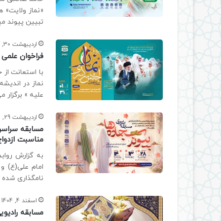
«نماز ولایت» ه
تبیین پیوند می
اردیبهشت 30, 1405
فراخوان علمی
با استعانت از
نماز در اندیشه
علیه » برگزار م
اردیبهشت 29, 1405
مسابقه سراسری 
مناسبت ازدواج
به گزارش رواب
امام علی(ع) و
نامگذاری شده 
اسفند 4, 1404
مسابقه رادیویی