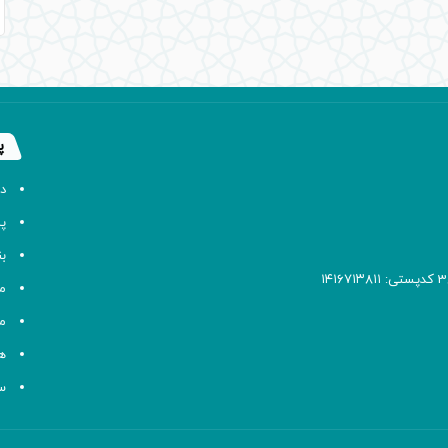
پ
د
پا
ب
م
م
ه
سا