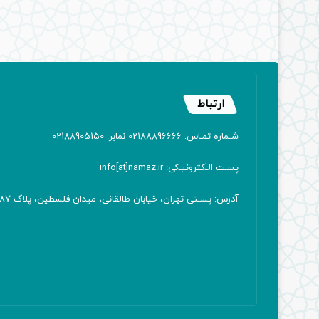
ارتباط
شـماره تمـاس: 02188896666 نمابر: 02188905150
پسـت الـکترونیـکی: info[at]namaz.ir
آدرس: پسـتی تهران، خیابان طالقانی، میدان فلسطین، پلاک 387 کدپستی: ۱۴۱۶۷۱۳۸۱۱