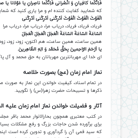
فَاِنَّکُما کافِیانِ وَ انْصُرانى فَاِنَّکُما ناصِرانِ یا مَوْلانا یا 
که شمایید کفایت کننده ام و مرا یارى کنید که شما
الْغَوْثَ الْغَوْثَ الْغَوْثَ اَدْرِکْنى اَدْرِکْنى اَدْرِکْنى
فریاد، فریاد، فریاد، دریاب مرا، دریاب مرا، دریاب مرا
السّاعَةَ السّاعَةَ السّاعَةَ الْعَجَلَ الْعَجَلَ الْعَجَلَ
همین ساعت، همین ساعت، هم اکنون، زود، زود، زود
یا اَرْحَمَ الرّاحِمینَ بِحَقِّ مُحَمَّد وَ الِهِ الطّاهِرینَ.
اى خدا اى مهربانترین مهربانان به حق محمد و آل پا
نماز امام زمان (عج) بصورت خلاصه
در تمام اسناد، کیفیت خواندن این نماز به صورت مذ
ذکرها و تسبیحات حضرت زهرا(س) را نگویید.
آثار و فضیلت خواندن نماز امام زمان علیه ال
در کتب معتبری همچون بحارالانوار محمد باقر مجلس
برای برآورده شدن حاجات بزرگ و رفع مشکلات بسیار 
که سید قمی آن را گردآوری و تدوین کرده است اینطور