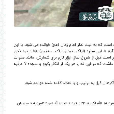
است که به نیت نماز امام زمان (عج) خوانده می شود. با این
تفاوت که در هر رکعت، هنگام خواندن سوره حمد، آیه 5 این سوره (ایاک نعبد و ایاک نستعین) 100 مرتبه تکرار
ست قبل از شروع نماز، ابزار لازم برای شمارش، مانند صلوات
شمار یا تسبیح را در دست داشته باشید. باید توجه داشت که در این نماز، هر یک از اذکار رکوع و سجده 7 مرتبه
. ذکرهای ذیل به ترتیب و با تعداد گفته شده خوانده شود:
تسبیحات حضرت زهرا(س) : 1مرتبه( شامل 34 مرتبه« الله اکبر»، 33مرتبه « الحمدلله »،و 33مرتبه « سبحان