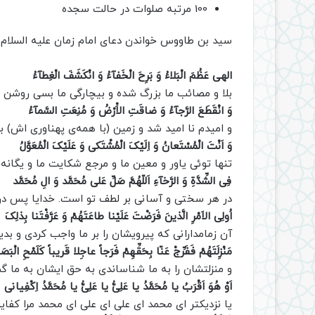
100 مرتبه صلوات در حالت سجده
سید بن طاووس خواندن دعای امام زمان علیه السلام (ع
الهى عَظُمَ الْبَلاءُ وَ بَرِحَ الْخَفآءُ وَ انْکَشَفَ الْغِطآءُ
بلا و مصائب ما بزرگ شده و بیچارگی ما بسی روشن و 
وَ انْقَطَعَ الرَّجآءُ وَ ضاقَتِ الاَْرْضُ وَ مُنِعَتِ السَّمآءُ
و امیدم نا امید شد و زمین (با همه‌ی پهناوری اش) ب
وَ اَنْتَ الْمُسْتَعانُ وَ اِلَیْکَ الْمُشْتَکى وَ عَلَیْکَ الْمُعَوَّلُ
تنها توئی یاور و معین ما و مرجع شکایت ما و یگانه ا
فِى الشِّدَّةِ وَ الرَّخآءِ اَللّهُمَّ صَلِّ عَلى مُحَمَّد وَ الِ مُحَمَّد
در هر سختی و آسانی بر لطف تو است. خدایا پس در
اُولِى الاَمْرِ الَّذینَ فَرَضْتَ عَلَیْنا طاعَتَهُمْ وَ عَرَّفْتَنا بِذلِکَ
آن زمامدارانى که پیرویشان را بر ما واجب کردى و ب
مَنْزِلَتَهُمْ فَفَرِّجْ عَنّا بِحَقِّهِمْ فَرَجاً عاجِلا قَریباً کَلَمْحِ الْبَصَر
و منزلتشان را به ما شناساندى به حق ایشان به ما 
اَوْ هُوَ اَقْرَبُ یا مُحَمَّدُ یا عَلِىُّ یا عَلِىُّ یا مُحَمَّدُ اِکْفِیانى
یا نزدیکتر اى محمد اى على اى على اى محمد مرا کفای