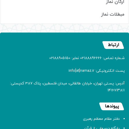
ارکان نماز
مبطلات نماز
ارتباط
شـماره تمـاس: 02188896666 نمابر: 02188905150
پسـت الـکترونیـکی: info[at]namaz.ir
آدرس: پسـتی تهران، خیابان طالقانی، میدان فلسطین، پلاک 387 کدپستی:
۱۴۱۶۷۱۳۸۱۱
پیوندها
دفتر مقام معظم رهبری
پایگاه درسهایی از قرآن