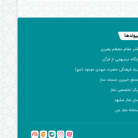
یوندها
فتر مقام معظم رهبری
یگاه درسهایی از قرآن
نیاد فرهنگی حضرت مهدی موعود (عج)
جمع خیرین مسجد ساز
رکز تخصصی نماز
تل نماز مشهد
مانه نماز من
آپارات
بله
اینستاگرام
ایتا
شنوتو