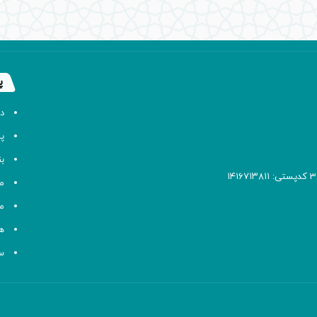
پ
د
پا
ب
م
م
ه
سا