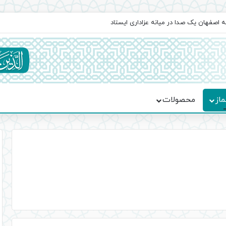
اعت در موکب فاطمه الزهرا (س)
ماز
محصولات