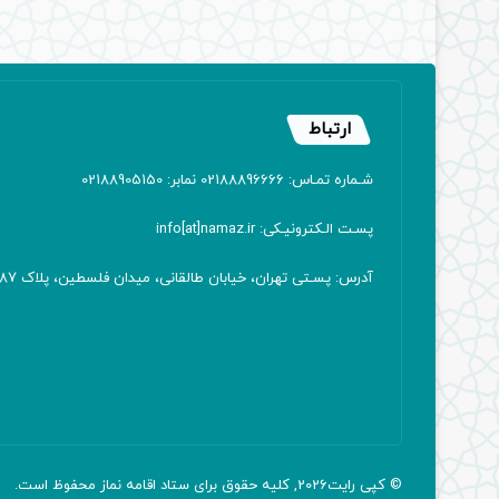
ارتباط
شـماره تمـاس: 02188896666 نمابر: 02188905150
پسـت الـکترونیـکی: info[at]namaz.ir
آدرس: پسـتی تهران، خیابان طالقانی، میدان فلسطین، پلاک 387 کدپستی: ۱۴۱۶۷۱۳۸۱۱
© کپی رایت2026, کلیه حقوق برای ستاد اقامه
نماز
محفوظ است.