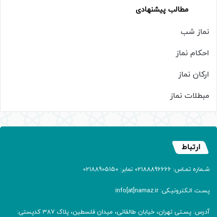
مطالب پیشنهادی
نماز شب
احکام نماز
ارکان نماز
مبطلات نماز
ارتباط
شـماره تمـاس: 02188896666 نمابر: 02188905150
پسـت الـکترونیـکی: info[at]namaz.ir
آدرس: پسـتی تهران، خیابان طالقانی، میدان فلسطین، پلاک 387 کدپستی: