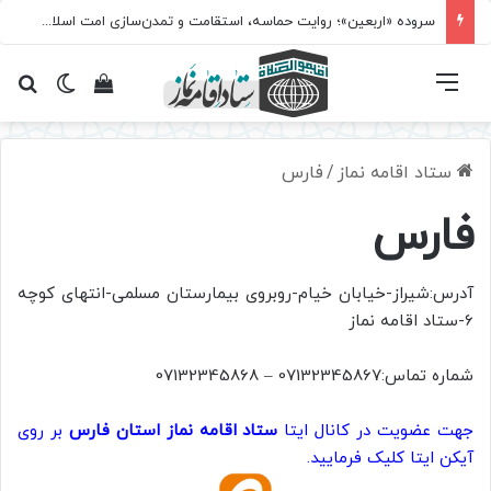
سروده‌ «اربعین»؛ روایت حماسه، استقامت و تمدن‌سازی امت اسلامی
فهرست
تغییر پ
مشاهده سبد 
جس
ستاد اقامه نماز
/
فارس
فارس
آدرس:شیراز-خیابان خیام-روبروی بیمارستان مسلمی-انتهای کوچه
6-ستاد اقامه نماز
شماره تماس:07132345867 – 07132345868
جهت عضویت در کانال ایتا
ستاد اقامه نماز استان فارس
بر روی
آیکن ایتا کلیک فرمایید.