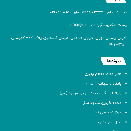
شـماره تمـاس: 02188896666 نمابر: 02188905150
پسـت الـکترونیـکی: info[at]namaz.ir
آدرس: پسـتی تهران، خیابان طالقانی، میدان فلسطین، پلاک 387 کدپستی:
۱۴۱۶۷۱۳۸۱۱
پیوندها
دفتر مقام معظم رهبری
پایگاه درسهایی از قرآن
بنیاد فرهنگی حضرت مهدی موعود (عج)
مجمع خیرین مسجد ساز
مرکز تخصصی نماز
هتل نماز مشهد