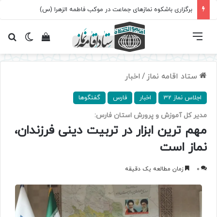
برگزاری باشکوه نمازهای جماعت در موکب فاطمه الزهرا (س)
فهرست
تغییر پ
مشاهده سبد 
جس
ستاد اقامه نماز
/
اخبار
اجلاس نماز 32
اخبار
فارس
گفتگوها
مدیر کل آموزش و پرورش استان فارس:
مهم ترین ابزار در تربیت دینی فرزندان،
نماز است
0
زمان مطالعه یک دقیقه