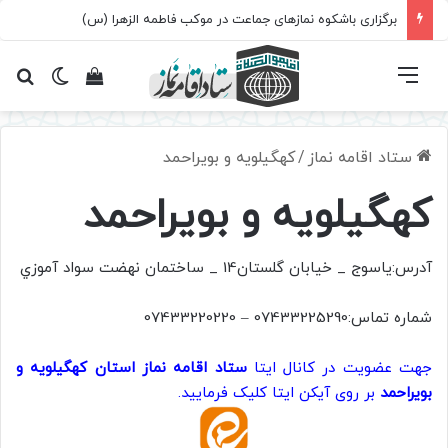
برگزاری باشکوه نمازهای جماعت در موکب فاطمه الزهرا (س)
فهرست
تغییر پ
مشاهده سبد 
جس
ستاد اقامه نماز
/
کهگیلویه و بویراحمد
کهگیلویه و بویراحمد
آدرس:ياسوج _ خيابان گلستان14 _ ساختمان نهضت سواد آموزي
شماره تماس:07433225290 – 07433220220
جهت عضویت در کانال ایتا
ستاد اقامه نماز استان کهگیلویه و
بویراحمد
بر روی آیکن ایتا کلیک فرمایید.