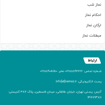
نماز شب
احکام نماز
ارکان نماز
مبطلات نماز
ارتباط
شـماره تمـاس: 02188896666 نمابر: 02188905150
پسـت الـکترونیـکی: info[at]namaz.ir
آدرس: پسـتی تهران، خیابان طالقانی، میدان فلسطین، پلاک 387 کدپستی:
۱۴۱۶۷۱۳۸۱۱