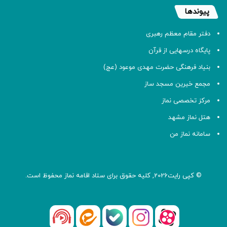
پیوندها
دفتر مقام معظم رهبری
پایگاه درسهایی از قرآن
بنیاد فرهنگی حضرت مهدی موعود (عج)
مجمع خیرین مسجد ساز
مرکز تخصصی نماز
هتل نماز مشهد
سامانه نماز من
© کپی رایت2026, کلیه حقوق برای ستاد اقامه
نماز
محفوظ است.
آپارات
بله
اینستاگرام
ایتا
شنوتو