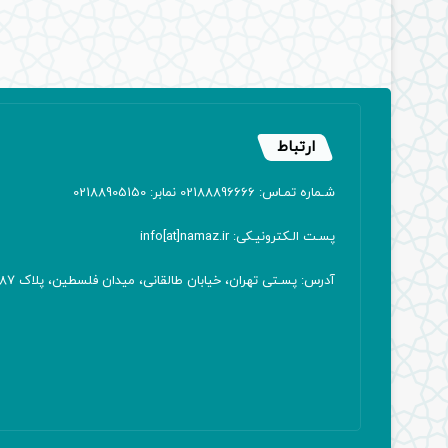
ارتباط
شـماره تمـاس: 02188896666 نمابر: 02188905150
پسـت الـکترونیـکی: info[at]namaz.ir
آدرس: پسـتی تهران، خیابان طالقانی، میدان فلسطین، پلاک 387 کدپستی: ۱۴۱۶۷۱۳۸۱۱