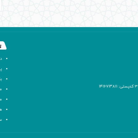
پ
د
پا
ب
م
م
ه
سا