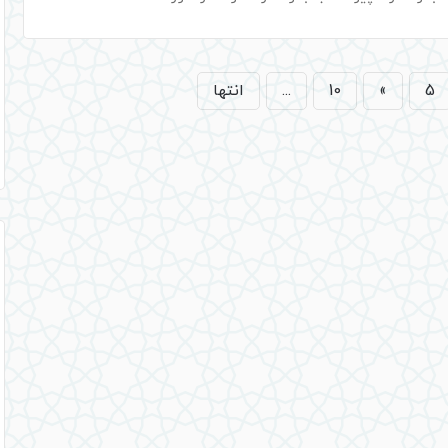
5
»
10
...
انتها