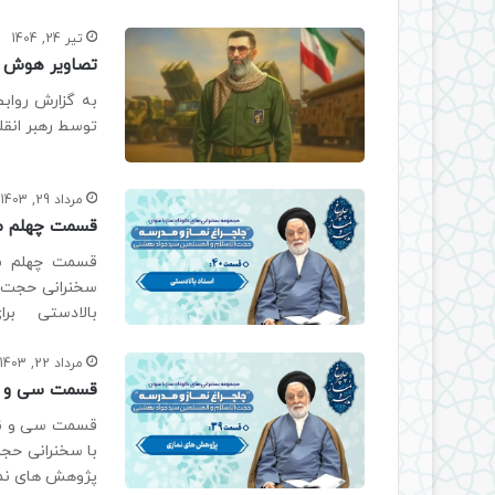
تیر 24, 1404
تصاویر هوش مصنوعی از
به گزارش رواب
توسط رهبر انقل
مرداد 29, 1403
قسمت چهلم مج
قسمت چهلم مج
سخنرانی حجت ا
بالادستی برای
مرداد 22, 1403
قسمت سی و نه
قسمت سی و نهم
با سخنرانی حج
پژوهش های نم