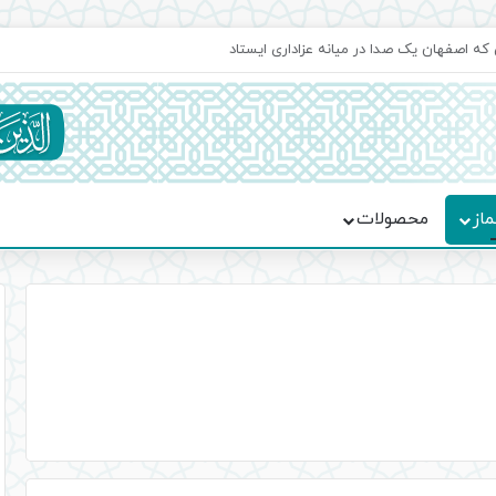
جماعت در موکب فاطمه الزهرا (س)
ماز
محصولات