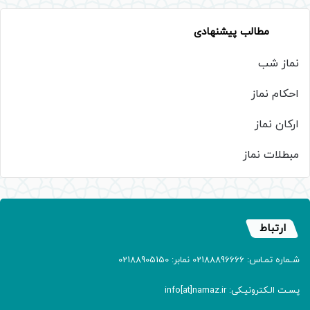
مطالب پیشنهادی
نماز شب
احکام نماز
ارکان نماز
مبطلات نماز
ارتباط
شـماره تمـاس: 02188896666 نمابر: 02188905150
پسـت الـکترونیـکی: info[at]namaz.ir