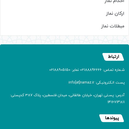
احکام نماز
ارکان نماز
مبطلات نماز
ارتباط
شـماره تمـاس: 02188896666 نمابر: 02188905150
پسـت الـکترونیـکی: info[at]namaz.ir
آدرس: پسـتی تهران، خیابان طالقانی، میدان فلسطین، پلاک 387 کدپستی:
۱۴۱۶۷۱۳۸۱۱
پیوندها