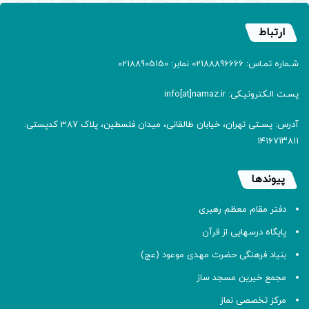
ارتباط
شـماره تمـاس: 02188896666 نمابر: 02188905150
پسـت الـکترونیـکی: info[at]namaz.ir
آدرس: پسـتی تهران، خیابان طالقانی، میدان فلسطین، پلاک 387 کدپستی:
۱۴۱۶۷۱۳۸۱۱
پیوندها
دفتر مقام معظم رهبری
پایگاه درسهایی از قرآن
بنیاد فرهنگی حضرت مهدی موعود (عج)
مجمع خیرین مسجد ساز
مرکز تخصصی نماز