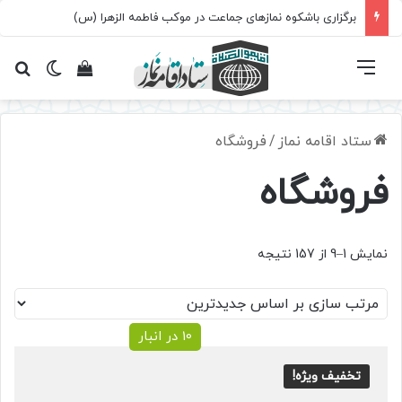
برگزاری باشکوه نمازهای جماعت در موکب فاطمه الزهرا (س)
فهرست
تغییر پ
مشاهده سبد 
جس
ستاد اقامه نماز
/
فروشگاه
فروشگاه
Sorted
نمایش 1–9 از 157 نتیجه
by
latest
10 در انبار
تخفیف ویژه!