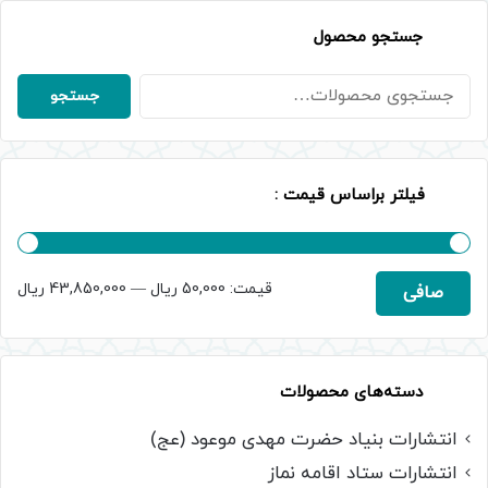
جستجو محصول
جستجو
جستجو
برای:
فیلتر براساس قیمت :
حداقل
حداكثر
قيمت:
50,000 ریال
—
43,850,000 ریال
صافی
قیمت
قيمت
دسته‌های محصولات
انتشارات بنیاد حضرت مهدی موعود (عج)
انتشارات ستاد اقامه نماز