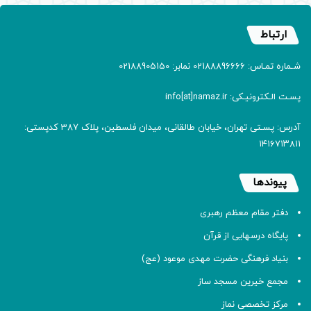
ارتباط
شـماره تمـاس: 02188896666 نمابر: 02188905150
پسـت الـکترونیـکی: info[at]namaz.ir
آدرس: پسـتی تهران، خیابان طالقانی، میدان فلسطین، پلاک 387 کدپستی:
۱۴۱۶۷۱۳۸۱۱
پیوندها
دفتر مقام معظم رهبری
پایگاه درسهایی از قرآن
بنیاد فرهنگی حضرت مهدی موعود (عج)
مجمع خیرین مسجد ساز
مرکز تخصصی نماز