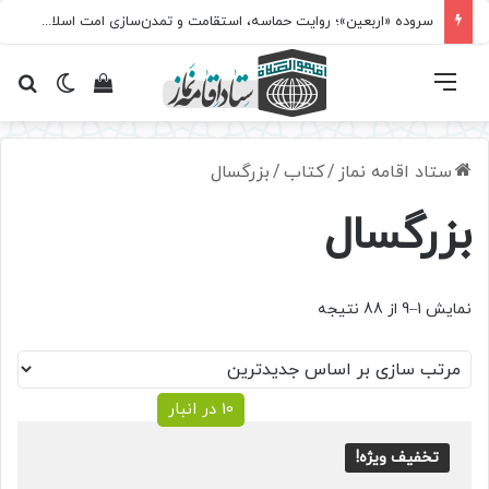
سروده‌ «اربعین»؛ روایت حماسه، استقامت و تمدن‌سازی امت اسلامی
فهرست
تغییر پ
مشاهده سبد 
جس
ستاد اقامه نماز
/
کتاب
/
بزرگسال
بزرگسال
Sorted
نمایش 1–9 از 88 نتیجه
by
latest
10 در انبار
تخفیف ویژه!