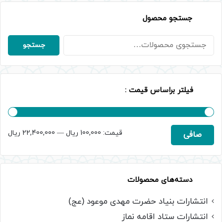
جستجو محصول
جستجو
جستجو
برای:
فیلتر براساس قیمت :
حداقل
حداكثر
قيمت:
100,000 ریال
—
22,400,000 ریال
صافی
قیمت
قيمت
دسته‌های محصولات
انتشارات بنیاد حضرت مهدی موعود (عج)
انتشارات ستاد اقامه نماز