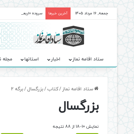
جمعه, 16 مرداد 1405
سروده‌ «اربعین»؛ روایت ح
آخرین خبرها
ستاد اقامه نماز
اخبار
استانها
مجله ن
ستاد اقامه نماز
/
کتاب
/
بزرگسال
/
برگه 2
بزرگسال
Sorted
نمایش 10–18 از 88 نتیجه