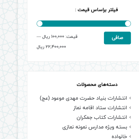
فیلتر براساس قیمت :
حداقل
حداكثر
قيمت:
100,000 ریال
—
صافی
قیمت
قيمت
22,400,000 ریال
دسته‌های محصولات
انتشارات بنیاد حضرت مهدی موعود (عج)
انتشارات ستاد اقامه نماز
انتشارات کتاب جمکران
بسته ویژه مدارس نمونه نمازی
خانواده