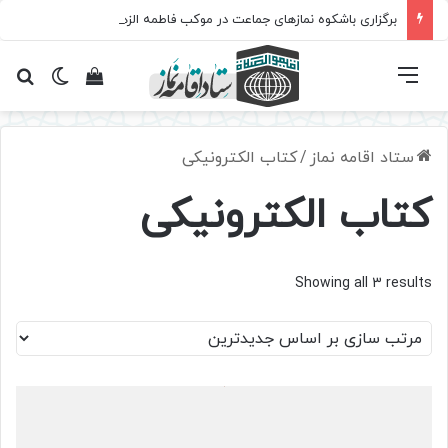
برگزاری باشکوه نمازهای جماعت در موکب فاطمه الزهرا (س)
فهرست
تغییر پ
مشاهده سبد 
جس
ستاد اقامه نماز
/
کتاب الکترونیکی
کتاب الکترونیکی
Sorted
Showing all 3 results
by
latest