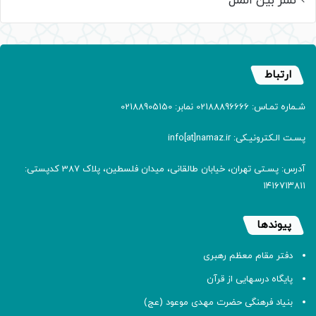
نشر بین الملل
ارتباط
شـماره تمـاس: 02188896666 نمابر: 02188905150
پسـت الـکترونیـکی: info[at]namaz.ir
آدرس: پسـتی تهران، خیابان طالقانی، میدان فلسطین، پلاک 387 کدپستی:
۱۴۱۶۷۱۳۸۱۱
پیوندها
دفتر مقام معظم رهبری
پایگاه درسهایی از قرآن
بنیاد فرهنگی حضرت مهدی موعود (عج)