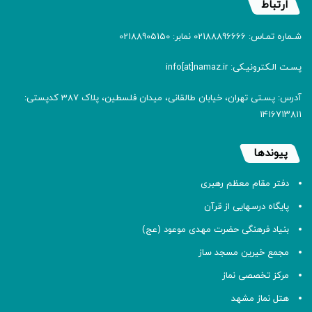
ارتباط
شـماره تمـاس: 02188896666 نمابر: 02188905150
پسـت الـکترونیـکی: info[at]namaz.ir
آدرس: پسـتی تهران، خیابان طالقانی، میدان فلسطین، پلاک 387 کدپستی:
۱۴۱۶۷۱۳۸۱۱
پیوندها
دفتر مقام معظم رهبری
پایگاه درسهایی از قرآن
بنیاد فرهنگی حضرت مهدی موعود (عج)
مجمع خیرین مسجد ساز
مرکز تخصصی نماز
هتل نماز مشهد