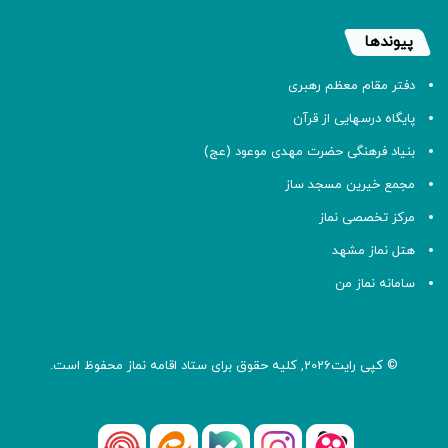
پیوندها
دفتر مقام معظم رهبری
پایگاه درسهایی از قرآن
بنیاد فرهنگی حضرت مهدی موعود (عج)
مجمع خیرین مسجد ساز
مرکز تخصصی نماز
هتل نماز مشهد
سامانه نماز من
© کپی رایت2026, کلیه حقوق برای ستاد اقامه
نماز
محفوظ است.
آپارات
بله
اینستاگرام
ایتا
شنوتو