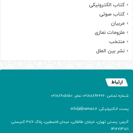
کتاب الکترونیکی
کتاب صوتی
مربیان
ملزومات نمازی
منتخب
نشر بین الملل
ارتباط
شـماره تمـاس: 02188896666 نمابر: 02188905150
پسـت الـکترونیـکی: info[at]namaz.ir
آدرس: پسـتی تهران، خیابان طالقانی، میدان فلسطین، پلاک 387 کدپستی:
۱۴۱۶۷۱۳۸۱۱