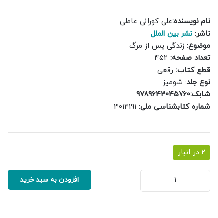
اصلی:
فعلی:
نام نویسنده:
علی کورانی عاملی
3,600,000 ریال
3,000,000 ریال.
ناشر:
نشر بین الملل
بود.
موضوع:
زندگی پس از مرگ
تعداد صفحه:
452
قطع کتاب:
رقعی
نوع جلد
: شومیز
شابک:9789643045760
شماره کتابشناسی ملی:
3013191
2 در انبار
تولدهای
افزودن به سبد خرید
سه
گانه
عدد