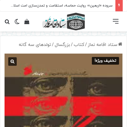
سروده‌ «اربعین»؛ روایت حماسه، استقامت و تمدن‌سازی امت اسلامی
فهرست
تغییر پ
مشاهده سبد 
جس
ستاد اقامه نماز
/
کتاب
/
بزرگسال
/
تولدهای سه گانه
تخفیف ویژه!