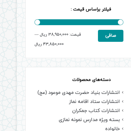
فیلتر براساس قیمت :
حداقل
حداكثر
قيمت:
38,950,000 ریال
—
صافی
قیمت
قيمت
43,850,000 ریال
دسته‌های محصولات
انتشارات بنیاد حضرت مهدی موعود (عج)
انتشارات ستاد اقامه نماز
انتشارات کتاب جمکران
بسته ویژه مدارس نمونه نمازی
خانواده