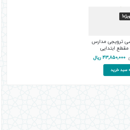
ژه!
ی ترویجی مدارس
 مقطع ابتدایی
قیمت
قیمت
43,850,000
ریال
ل
اصلی:
فعلی:
87,700,000 ریال
43,850,000 ریال.
 سبد خرید
بود.