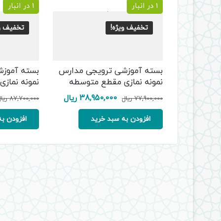
by
1 در انبار
1 در انبار
latest
تخفیف ویژه!
تخفیف وی
بسته آموزشی ترویجی مدارس
بسته آموزش
نمونه نمازی مقطع متوسطه
نمونه نمازی
قیمت
قیمت
38,950,000
ریال
77,900,000
ریال
87,700,000
ریا
اصلی:
فعلی:
77,900,000 ریال
38,950,000 ریال.
افزودن به سبد خرید
افزودن به
بود.