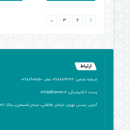
بود.
ب
←
3
2
1
ارتباط
شـماره تمـاس: 02188896666 نمابر: 02188905150
پسـت الـکترونیـکی: info[at]namaz.ir
آدرس: پسـتی تهران، خیابان طالقانی، میدان فلسطین، پلاک 387 کدپستی: ۱۴۱۶۷۱۳۸۱۱