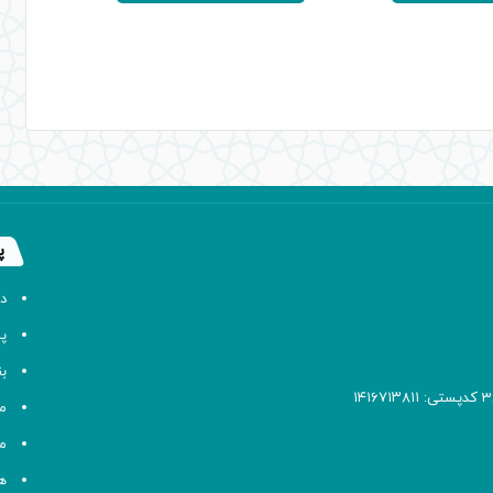
ود.
بود.
پ
د
پا
ب
م
م
ه