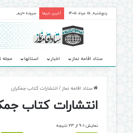
پنج‌شنبه, 15 مرداد 1405
سروده‌ «اربعین»؛ روا
آخرین خبرها
ستاد اقامه نماز
اخبار
استانها
مجله ن
ستاد اقامه نماز
/
انتشارات کتاب جمکران
انتشارات کتاب جمک
Sorted
نمایش 1–9 از 23 نتیجه