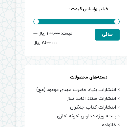
فیلتر براساس قیمت :
حداقل
حداكثر
قيمت:
400,000 ریال
—
صافی
قیمت
قيمت
2,600,000 ریال
دسته‌های محصولات
انتشارات بنیاد حضرت مهدی موعود (عج)
انتشارات ستاد اقامه نماز
انتشارات کتاب جمکران
بسته ویژه مدارس نمونه نمازی
خانواده