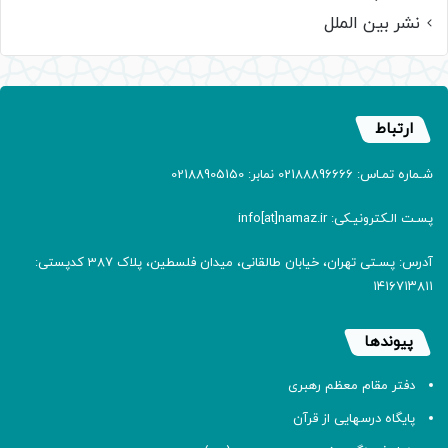
نشر بین الملل
ارتباط
شـماره تمـاس: 02188896666 نمابر: 02188905150
پسـت الـکترونیـکی: info[at]namaz.ir
آدرس: پسـتی تهران، خیابان طالقانی، میدان فلسطین، پلاک 387 کدپستی:
۱۴۱۶۷۱۳۸۱۱
پیوندها
دفتر مقام معظم رهبری
پایگاه درسهایی از قرآن