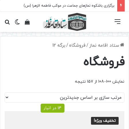
برگزاری باشکوه نمازهای جماعت در موکب فاطمه الزهرا (س)
فهرست
تغییر پ
مشاهده سبد 
جس
ستاد اقامه نماز
/
فروشگاه
/
برگه 12
فروشگاه
Sorted
نمایش 100–108 از 157 نتیجه
by
latest
14 در انبار
تخفیف ویژه!