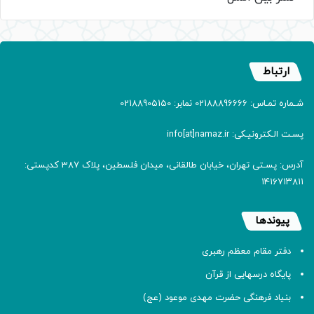
ارتباط
شـماره تمـاس: 02188896666 نمابر: 02188905150
پسـت الـکترونیـکی: info[at]namaz.ir
آدرس: پسـتی تهران، خیابان طالقانی، میدان فلسطین، پلاک 387 کدپستی:
۱۴۱۶۷۱۳۸۱۱
پیوندها
دفتر مقام معظم رهبری
پایگاه درسهایی از قرآن
بنیاد فرهنگی حضرت مهدی موعود (عج)