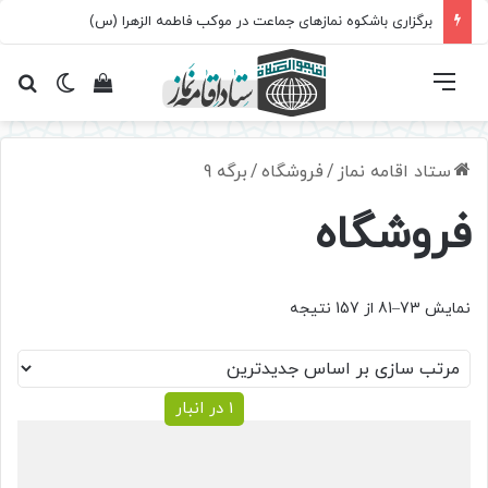
برگزاری باشکوه نمازهای جماعت در موکب فاطمه الزهرا (س)
فهرست
تغییر پ
مشاهده سبد 
جس
ستاد اقامه نماز
/
فروشگاه
/
برگه 9
فروشگاه
Sorted
نمایش 73–81 از 157 نتیجه
by
latest
1 در انبار