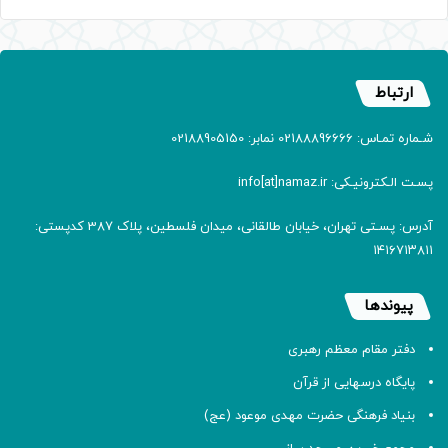
ارتباط
شـماره تمـاس: 02188896666 نمابر: 02188905150
پسـت الـکترونیـکی: info[at]namaz.ir
آدرس: پسـتی تهران، خیابان طالقانی، میدان فلسطین، پلاک 387 کدپستی:
۱۴۱۶۷۱۳۸۱۱
پیوندها
دفتر مقام معظم رهبری
پایگاه درسهایی از قرآن
بنیاد فرهنگی حضرت مهدی موعود (عج)