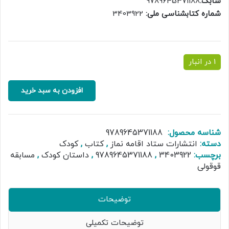
شابک:
9789645371188
شماره کتابشناسی ملی:
3403922
1 در انبار
مسابقه
افزودن به سبد خرید
قوقولی
جلد
اول
عدد
شناسه محصول:
9789645371188
دسته:
انتشارات ستاد اقامه نماز
,
کتاب
,
کودک
برچسب:
3403922
,
9789645371188
,
داستان کودک
,
مسابقه
قوقولی
توضیحات
توضیحات تکمیلی