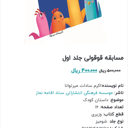
مسابقه قوقولی جلد اول
قیمت
قیمت
400,000
ریال
500,000
ریال
اصلی:
فعلی:
نام نویسنده:
اکرم سادات میرتوانا
500,000 ریال
400,000 ریال.
ناشر:
موسسه فرهنگی انتشاراتی ستاد اقامه نماز
بود.
موضوع:
داستان کودک
تعداد صفحه:
16
قطع کتاب:
وزیری
نوع جلد
: شومیز