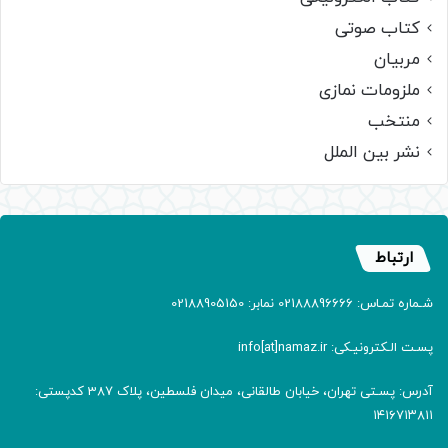
کتاب صوتی
مربیان
ملزومات نمازی
منتخب
نشر بین الملل
ارتباط
شـماره تمـاس: 02188896666 نمابر: 02188905150
پسـت الـکترونیـکی: info[at]namaz.ir
آدرس: پسـتی تهران، خیابان طالقانی، میدان فلسطین، پلاک 387 کدپستی:
۱۴۱۶۷۱۳۸۱۱