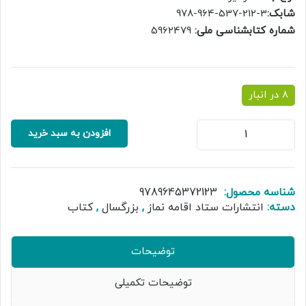
شابک:
3-212-537-964-978
شماره کتابشناسی ملی:
5962479
8 در انبار
کتاب
افزودن به سبد خرید
قطره
ای
از
دریای
شناسه محصول:
9789645372123
نماز
دسته:
انتشارات ستاد اقامه نماز
,
بزرگسال
,
کتاب
عدد
توضیحات
توضیحات تکمیلی