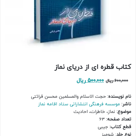
کتاب قطره ای از دریای نماز
قیمت
قیمت
500,000
ریال
600,000
ریال
اصلی:
فعلی:
نام نویسنده:
حجت الاسلام والمسلمین محسن قرائتی
600,000 ریال
500,000 ریال.
ناشر:
موسسه فرهنگی انتشاراتی ستاد اقامه نماز
بود.
موضوع:
نماز، خاطرات، احادیث
تعداد صفحه:
63
قطع کتاب:
جیبی
نوع جلد
: شومیز