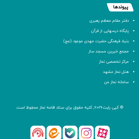
پیوندها
دفتر مقام معظم رهبری
پایگاه درسهایی از قرآن
بنیاد فرهنگی حضرت مهدی موعود (عج)
مجمع خیرین مسجد ساز
مرکز تخصصی نماز
هتل نماز مشهد
سامانه نماز من
© کپی رایت2026, کلیه حقوق برای ستاد اقامه
نماز
محفوظ است.
آپارات
بله
اینستاگرام
ایتا
شنوتو