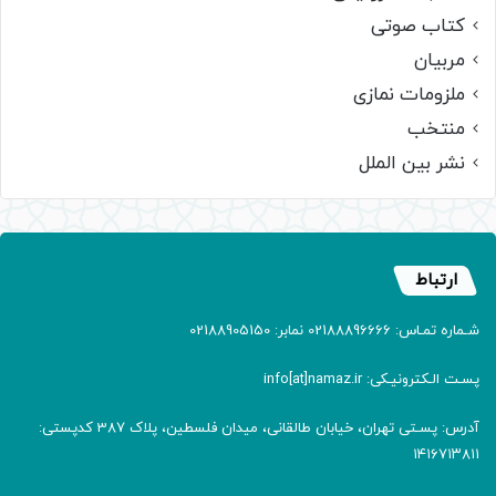
کتاب صوتی
مربیان
ملزومات نمازی
منتخب
نشر بین الملل
ارتباط
شـماره تمـاس: 02188896666 نمابر: 02188905150
پسـت الـکترونیـکی: info[at]namaz.ir
آدرس: پسـتی تهران، خیابان طالقانی، میدان فلسطین، پلاک 387 کدپستی:
۱۴۱۶۷۱۳۸۱۱