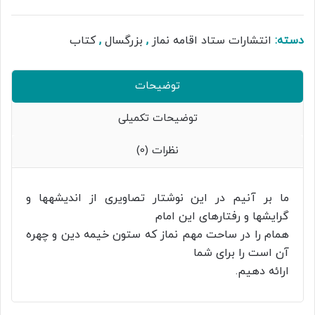
سیره
و
سخن
دسته:
انتشارات ستاد اقامه نماز
,
بزرگسال
,
کتاب
معصومین4(امام
حسن(ع))
عدد
توضیحات
توضیحات تکمیلی
نظرات (0)
ما بر آنیم در این نوشتار تصاویری از اندیشهها و
گرایشها و رفتارهای این امام
همام را در ساحت مهم نماز که ستون خیمه دین و چهره
آن است را برای شما
ارائه دهیم.