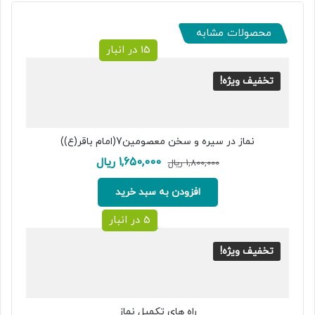
محصولات مشابه
15 در انبار
تخفیف ویژه!
نماز در سیره و سخن معصومین7(امام باقر(ع))
قیمت
قیمت
1,650,000
ریال
1,800,000
ریال
اصلی:
فعلی:
1,800,000 ریال
1,650,000 ریال.
افزودن به سبد خرید
بود.
5 در انبار
تخفیف ویژه!
راه های تکمیل نماز