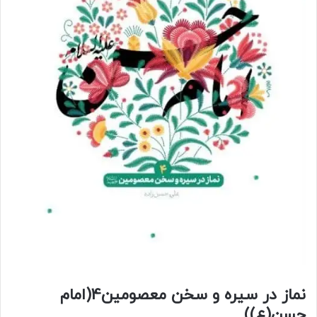
نماز در سیره و سخن معصومین4(امام
حسن(ع))