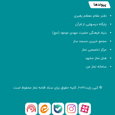
پیوندها
دفتر مقام معظم رهبری
پایگاه درسهایی از قرآن
بنیاد فرهنگی حضرت مهدی موعود (عج)
مجمع خیرین مسجد ساز
مرکز تخصصی نماز
هتل نماز مشهد
سامانه نماز من
© کپی رایت2026, کلیه حقوق برای ستاد اقامه
نماز
محفوظ است.
آپارات
بله
اینستاگرام
ایتا
شنوتو