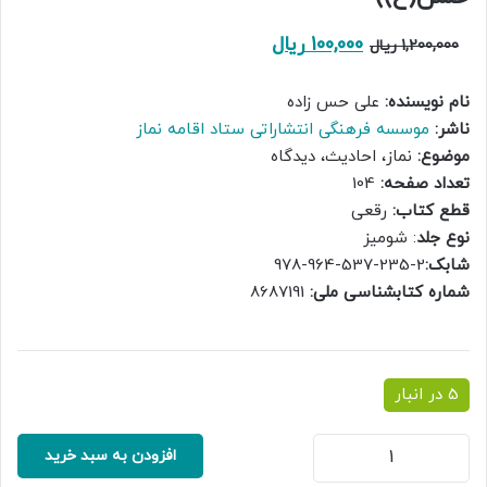
قیمت
قیمت
100,000
ریال
1,200,000
ریال
اصلی:
فعلی:
نام نویسنده:
علی حس زاده
1,200,000 ریال
100,000 ریال.
ناشر:
موسسه فرهنگی انتشاراتی ستاد اقامه نماز
بود.
موضوع:
نماز، احادیث، دیدگاه
تعداد صفحه:
104
قطع کتاب:
رقعی
نوع جلد
: شومیز
شابک:
2-235-537-964-978
شماره کتابشناسی ملی:
8687191
5 در انبار
نماز
افزودن به سبد خرید
در