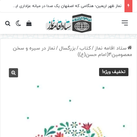
نماز ظهر اربعین؛ هنگامی که اصفهان یک صدا در میانه عزاداری ایستاد
فهرست
تغییر پ
مشاهده سبد 
جس
ستاد اقامه نماز
/
کتاب
/
بزرگسال
/
نماز در سیره و سخن
معصومین4(امام حسن(ع))
تخفیف ویژه!