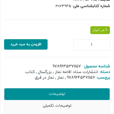
شماره کتابشناسی ملی:
3024945
6 در انبار
نماز
افزودن به سبد خرید
در
فرق
عدد
شناسه محصول:
9789645371157
دسته:
انتشارات ستاد اقامه نماز
,
بزرگسال
,
کتاب
برچسب:
9789645371157
,
نماز
,
نماز در فرق
توضیحات
توضیحات تکمیلی