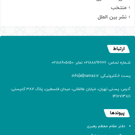
منتخب
نشر بین الملل
ارتباط
شـماره تمـاس: 02188896666 نمابر: 02188905150
پسـت الـکترونیـکی: info[at]namaz.ir
آدرس: پسـتی تهران، خیابان طالقانی، میدان فلسطین، پلاک 387 کدپستی:
۱۴۱۶۷۱۳۸۱۱
پیوندها
دفتر مقام معظم رهبری