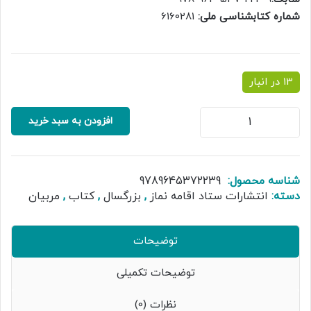
شماره کتابشناسی ملی:
6160281
13 در انبار
کتاب
افزودن به سبد خرید
قرآن
و
نماز
عدد
شناسه محصول:
9789645372239
دسته:
انتشارات ستاد اقامه نماز
,
بزرگسال
,
کتاب
,
مربیان
توضیحات
توضیحات تکمیلی
نظرات (0)