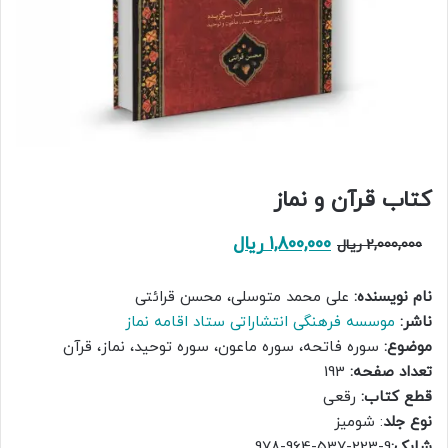
کتاب قرآن و نماز
قیمت
قیمت
1,800,000
ریال
2,000,000
ریال
اصلی:
فعلی:
نام نویسنده:
علی محمد متوسلی، محسن قرائتی
2,000,000 ریال
1,800,000 ریال.
ناشر:
موسسه فرهنگی انتشاراتی ستاد اقامه نماز
بود.
موضوع:
سوره فاتحه، سوره ماعون، سوره توحید، نماز، قرآن
تعداد صفحه:
193
قطع کتاب:
رقعی
نوع جلد
: شومیز
شابک:
9-223-537-964-978