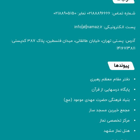
شـماره تمـاس: 02188896666 نمابر: 02188905150
پسـت الـکترونیـکی: info[at]namaz.ir
آدرس: پسـتی تهران، خیابان طالقانی، میدان فلسطین، پلاک 387 کدپستی:
۱۴۱۶۷۱۳۸۱۱
پیوندها
دفتر مقام معظم رهبری
پایگاه درسهایی از قرآن
بنیاد فرهنگی حضرت مهدی موعود (عج)
مجمع خیرین مسجد ساز
مرکز تخصصی نماز
هتل نماز مشهد