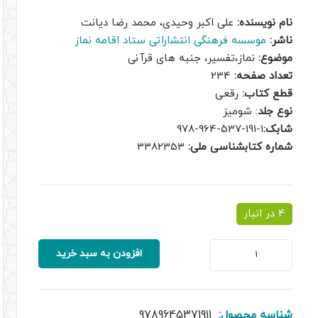
اصلی:
فعلی:
نام نویسنده:
علی اکبر وحیدی، محمد رضا دیانت
2,000,000 ریال
1,800,000 ریال.
ناشر:
موسسه فرهنگی انتشاراتی ستاد اقامه نماز
بود.
موضوع:
نماز،تفسیر، جنبه های قرآنی
تعداد صفحه:
234
قطع کتاب:
رقعی
نوع جلد
: شومیز
شابک:
1-191-537-964-978
شماره کتابشناسی ملی:
3382353
4 در انبار
کتاب
افزودن به سبد خرید
تفسیر
آیات
نماز
جلد
شناسه محصول:
9789645371911