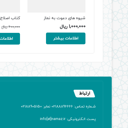
شیوه های دعوت به نماز
کتاب اصلاح
1,000,000
ریال
600,000
ریال
اطلاعات بیشتر
اطلاعات
ارتباط
شـماره تمـاس: 02188896666 نمابر: 02188905150
پسـت الـکترونیـکی: info[at]namaz.ir