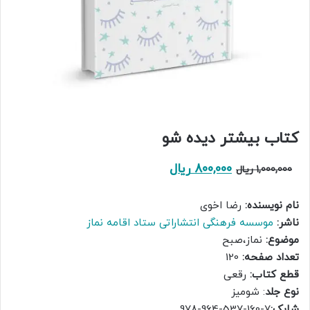
کتاب بیشتر دیده شو
قیمت
قیمت
800,000
ریال
1,000,000
ریال
اصلی:
فعلی:
نام نویسنده:
رضا اخوی
1,000,000 ریال
800,000 ریال.
ناشر:
موسسه فرهنگی انتشاراتی ستاد اقامه نماز
بود.
موضوع:
نماز،صبح
تعداد صفحه:
120
قطع کتاب:
رقعی
نوع جلد
: شومیز
شابک:
7-160-537-964-978