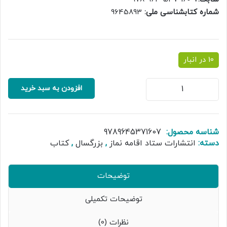
شماره کتابشناسی ملی:
9645893
10 در انبار
کتاب
افزودن به سبد خرید
بیشتر
دیده
شو
عدد
شناسه محصول:
9789645371607
دسته:
انتشارات ستاد اقامه نماز
,
بزرگسال
,
کتاب
توضیحات
توضیحات تکمیلی
نظرات (0)