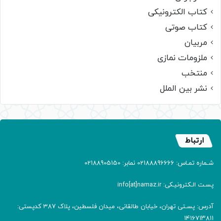
کتاب الکترونیکی
کتاب صوتی
مربیان
ملزومات نمازی
منتخب
نشر بین الملل
ارتباط
شـماره تمـاس: 02188896666 نمابر: 02188905150
پسـت الـکترونیـکی: info[at]namaz.ir
آدرس: پسـتی تهران، خیابان طالقانی، میدان فلسطین، پلاک 387 کدپستی:
۱۴۱۶۷۱۳۸۱۱