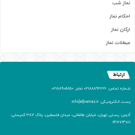
نماز شب
احکام نماز
ارکان نماز
مبطلات نماز
ارتباط
شـماره تمـاس: 02188896666 نمابر: 02188905150
پسـت الـکترونیـکی: info[at]namaz.ir
آدرس: پسـتی تهران، خیابان طالقانی، میدان فلسطین، پلاک 387 کدپستی:
۱۴۱۶۷۱۳۸۱۱