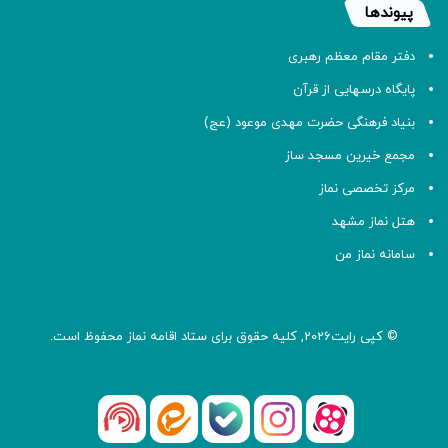
پیوندها
دفتر مقام معظم رهبری
پایگاه درسهایی از قرآن
بنیاد فرهنگی حضرت مهدی موعود (عج)
مجمع خیرین مسجد ساز
مرکز تخصصی نماز
هتل نماز مشهد
سامانه نماز من
© کپی رایت2026, کلیه حقوق برای ستاد اقامه
نماز
محفوظ است.
آپارات
بله
اینستاگرام
ایتا
شنوتو