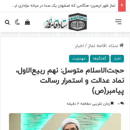
نماز ظهر اربعین؛ هنگامی که اصفهان یک صدا در میانه عزاداری ایستاد
فهرست
تغییر پ
مشاهده سبد 
جس
ستاد اقامه نماز
/
اخبار
اخبار
گفتگوها
مهدویت
حجت‌الاسلام متوسل: نهم ربیع‌الاول،
نماد عدالت و استمرار رسالت
پیامبر(ص)
0
زمان تقریبی مطالعه 2 دقیقه