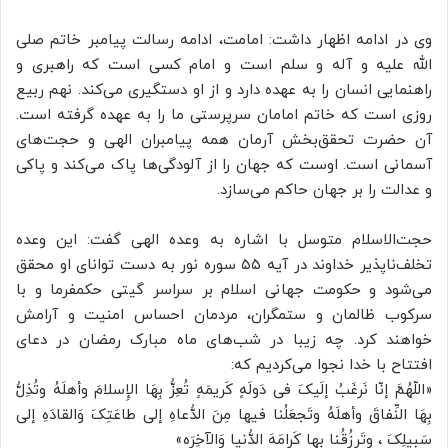
وی در ادامه اظهار داشت: امامت، ادامه رسالت پیامبر خاتم صلی
الله علیه و آله و سلم است و امام کسی است که راهبری و
راهنمایی انسان را به عهده دارد و از او دستگیری می‌کند. نهم ربیع
روزی است که خاتم امامان سرپرستی ما را به عهده گرفته است.
آن حضرت تحقق‌بخش آرمان همه پیامبران الهی و حجت‌های
آسمانی است. اوست که جهان را از آلودگی‌ها پاک می‌کند و پاکی
و عدالت را بر جهان حاکم می‌سازد.
حجت‌الاسلام متوسل با اشاره به وعده الهی گفت: این وعده
تخلف‌ناپذیر خداوند در آیه ۵۵ سوره نور به دست توانای او محقق
می‌شود و حکومت جهانی اسلام بر سراسر گیتی حکمفرما و با
سرکوب ظالمان و ستمگران، مردمان احساس امنیت و آرامش
خواهند کرد. چه زیبا در شب‌های ماه مبارک رمضان در دعای
افتتاح با خدا نجوا می‌کردیم که:
«اللّهُمَّ إنّا نَرغَبُ إلَیکَ فی دَولَهٍ کَریمَهٍ تُعِزُّ بِهَا الإِسلامَ وأهلَهُ وتُذِلُّ
بِهَا النِّفاقَ وأهلَهُ وتَجعَلُنا فیها مِنَ الدُّعاهِ إلى طاعَتِکَ وَالقادَهِ إلى
سَبیلِکَ ، وتَرزُقُنا بِها کَرامَهَ الدُّنیا وَالآخِرَه»