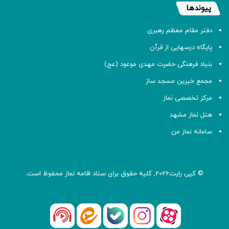
پیوندها
دفتر مقام معظم رهبری
پایگاه درسهایی از قرآن
بنیاد فرهنگی حضرت مهدی موعود (عج)
مجمع خیرین مسجد ساز
مرکز تخصصی نماز
هتل نماز مشهد
سامانه نماز من
© کپی رایت2026, کلیه حقوق برای ستاد اقامه
نماز
محفوظ است.
آپارات
بله
اینستاگرام
ایتا
شنوتو