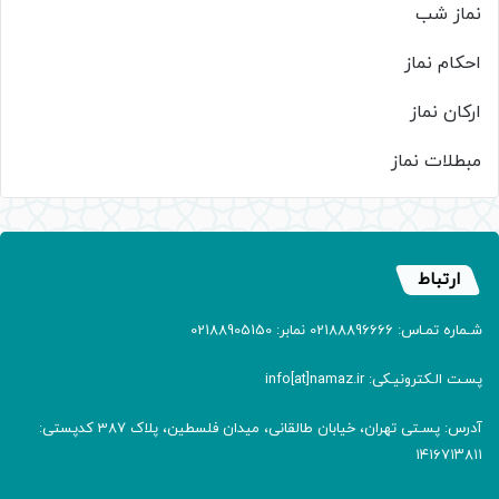
نماز شب
احکام نماز
ارکان نماز
مبطلات نماز
ارتباط
شـماره تمـاس: 02188896666 نمابر: 02188905150
پسـت الـکترونیـکی: info[at]namaz.ir
آدرس: پسـتی تهران، خیابان طالقانی، میدان فلسطین، پلاک 387 کدپستی:
۱۴۱۶۷۱۳۸۱۱