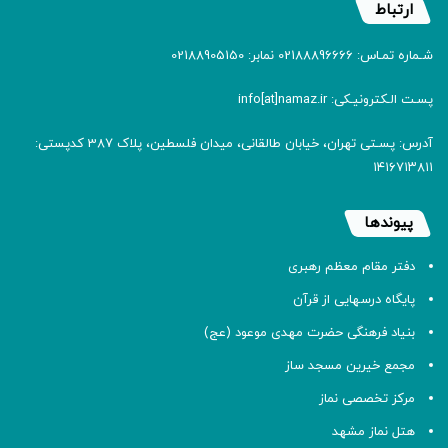
ارتباط
شـماره تمـاس: 02188896666 نمابر: 02188905150
پسـت الـکترونیـکی: info[at]namaz.ir
آدرس: پسـتی تهران، خیابان طالقانی، میدان فلسطین، پلاک 387 کدپستی:
۱۴۱۶۷۱۳۸۱۱
پیوندها
دفتر مقام معظم رهبری
پایگاه درسهایی از قرآن
بنیاد فرهنگی حضرت مهدی موعود (عج)
مجمع خیرین مسجد ساز
مرکز تخصصی نماز
هتل نماز مشهد