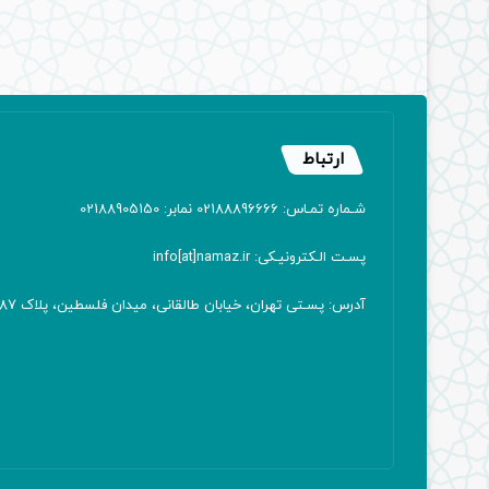
ارتباط
شـماره تمـاس: 02188896666 نمابر: 02188905150
پسـت الـکترونیـکی: info[at]namaz.ir
آدرس: پسـتی تهران، خیابان طالقانی، میدان فلسطین، پلاک 387 کدپستی: ۱۴۱۶۷۱۳۸۱۱