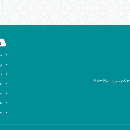
پ
د
پا
ب
م
م
ه
سا