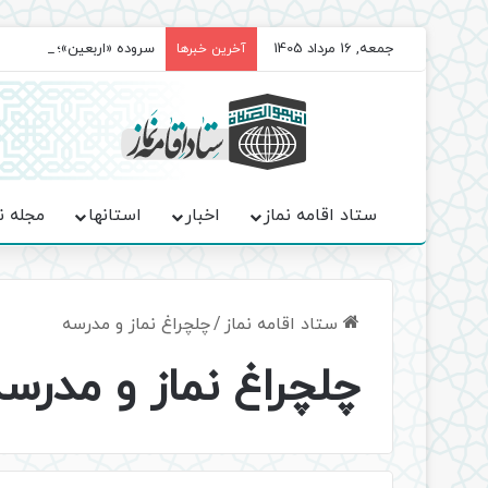
جمعه, 16 مرداد 1405
سروده‌ «اربعین»؛ روایت ح
آخرین خبرها
ستاد اقامه نماز
اخبار
استانها
مجله ن
ستاد اقامه نماز
/
چلچراغ نماز و مدرسه
چلچراغ نماز و مدرس