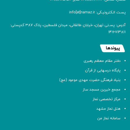
پسـت الـکترونیـکی: info[at]namaz.ir
آدرس: پسـتی تهران، خیابان طالقانی، میدان فلسطین، پلاک 387 کدپستی:
۱۴۱۶۷۱۳۸۱۱
پیوندها
دفتر مقام معظم رهبری
پایگاه درسهایی از قرآن
بنیاد فرهنگی حضرت مهدی موعود (عج)
مجمع خیرین مسجد ساز
مرکز تخصصی نماز
هتل نماز مشهد
سامانه نماز من