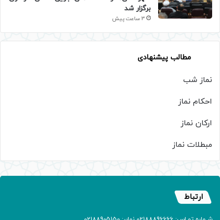
برگزار شد
3 ساعت پیش
مطالب پیشنهادی
نماز شب
احکام نماز
ارکان نماز
مبطلات نماز
ارتباط
شـماره تمـاس: 02188896666 نمابر: 02188905150