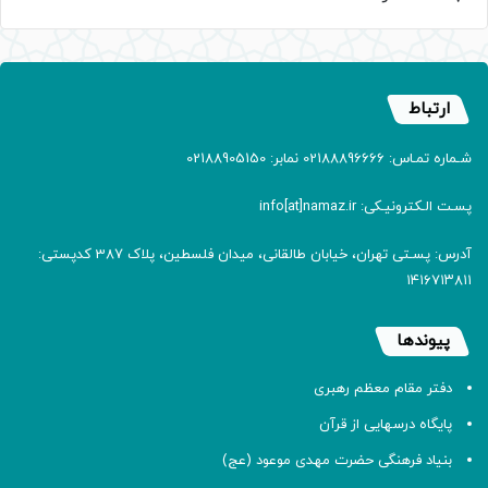
ارتباط
شـماره تمـاس: 02188896666 نمابر: 02188905150
پسـت الـکترونیـکی: info[at]namaz.ir
آدرس: پسـتی تهران، خیابان طالقانی، میدان فلسطین، پلاک 387 کدپستی:
۱۴۱۶۷۱۳۸۱۱
پیوندها
دفتر مقام معظم رهبری
پایگاه درسهایی از قرآن
بنیاد فرهنگی حضرت مهدی موعود (عج)