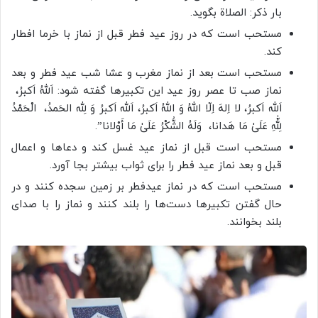
بار ذکر: الصلاة بگوید.
مستحب است که در روز عید فطر قبل از نماز با خرما افطار
کند.
مستحب است بعد از نماز مغرب و عشا شب عید فطر و بعد
نماز صب تا عصر روز عید این تکبیرها گفته شود: اَللهُ اَکبرُ،
اَلله اَکبرُ، لا اِلهَ اِلّا اللهُ وَ اللهُ اَکبرُ، اَلله اَکبرُ وَ لِله الحَمدُ، الْحَمْدُ
لِلّٰهِ عَلَىٰ مَا هَدانا، وَلَهُ الشُّكْرُ عَلَىٰ مَا أَوْلانا”.
مستحب است قبل از نماز عید غسل کند و دعاها و اعمال
قبل و بعد نماز عید فطر را برای ثواب بیشتر بجا آورد.
مستحب است که در نماز عیدفطر بر زمین سجده کنند و در
حال گفتن تکبیرها دست‌ها را بلند کنند و نماز را با صدای
بلند بخوانند.