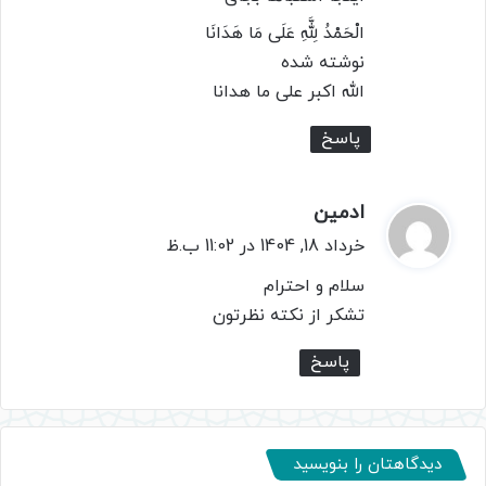
الْحَمْدُ لِلَّهِ عَلَى مَا هَدَانَا
نوشته شده
الله اکبر علی ما هدانا
پاسخ
ادمین
گ
ف
خرداد 18, 1404 در 11:02 ب.ظ
ت
سلام و احترام
:
تشکر از نکته نظرتون
پاسخ
دیدگاهتان را بنویسید