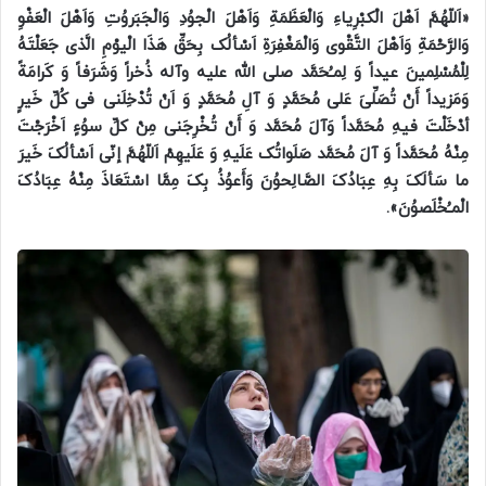
«اَللّهُمَّ اَهْلَ الْکبْرِیاءِ وَالْعَظَمَةِ وَاَهْلَ الْجوُدِ وَالْجَبَروُتِ وَاَهْلَ الْعَفْوِ
وَالرَّحْمَةِ وَاَهْلَ التَّقْوی وَالْمَغْفِرَةِ اَسْألُک بِحَقِّ هَذَا الْیوْمِ الَّذی جَعَلْتَهُ
لِلْمُسْلِمینَ عیداً وَ لِمـُحَمَّد صلی الله علیه وآله ذُخراً وَشَرَفاً وَ کَرامَةً
وَمَزیداً أَنْ تُصَلِّیَ عَلی مُحَمَّدٍ وَ آلِ مُحَمَّدٍ وَ اَنْ تُدْخِلَنی فی کُلِّ خَیرٍ
أدْخَلْتَ فیهِ مُحَمَّداً وَآلَ مُحَمَّد وَ أَنْ تُخْرِجَنی مِنْ کلِّ سوُءٍ اَخْرَجْتَ
مِنْهُ مُحَمَّداً وَ آلَ مُحَمَّد صَلَواتُک عَلَیهِ وَ عَلَیهِمْ اَللّهُمَّ إنّی اَسْألُکَ خَیرَ
ما سَألَکَ بِهِ عِبَادُکَ الصَّالِحوُنَ وَأَعوُذُ بِکَ مِمَّا اسْتَعَاذَ مِنْهُ عِبَادُکَ
الْمـُخْلَصوُنَ».