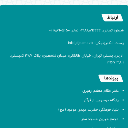
ارتباط
شـماره تمـاس: 02188896666 نمابر: 02188905150
پسـت الـکترونیـکی: info[at]namaz.ir
آدرس: پسـتی تهران، خیابان طالقانی، میدان فلسطین، پلاک 387 کدپستی:
۱۴۱۶۷۱۳۸۱۱
پیوندها
دفتر مقام معظم رهبری
پایگاه درسهایی از قرآن
بنیاد فرهنگی حضرت مهدی موعود (عج)
مجمع خیرین مسجد ساز