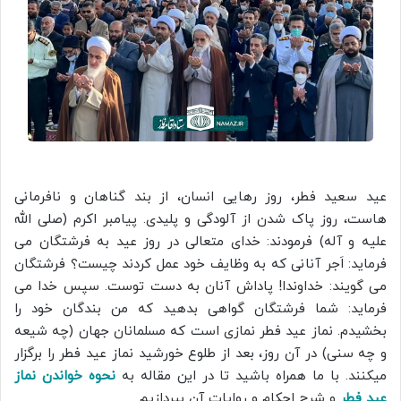
عید سعید فطر، روز رهایی انسان، از بند گناهان و نافرمانی
هاست، روز پاک شدن از آلودگی و پلیدی. پیامبر اکرم (صلی الله
علیه و آله) فرمودند: خدای متعالی در روز عید به فرشتگان می
فرماید: اَجر آنانی که به وظایف خود عمل کردند چیست؟ فرشتگان
می گویند: خداوندا! پاداش آنان به دست توست. سپس خدا می
فرماید: شما فرشتگان گواهی بدهید که من بندگان خود را
بخشیدم. نماز عید فطر نمازی است که مسلمانان جهان (چه شیعه
و چه سنی) در آن روز، بعد از طلوع خورشید نماز عید فطر را برگزار
میکنند. با ما همراه باشید تا در این مقاله به
نحوه خواندن نماز
عید فطر
و شرح احکام و روایات آن بپردازیم.