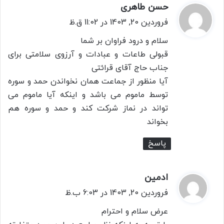
حسن طاهری
گ
ف
فروردین 20, 1403 در 11:02 ق.ظ
ت
سلام و درود فراوان بر شما
:
قبولی طاعات و عبادات و آرزوی سلامتی برای
جناب حاج آقای قرائتی
آیا منظور از جماعت همان نخواندن حمد و سوره
توسط ماموم می باشد و اینکه آیا ماموم می
تواند در نماز شرکت کند و حمد و سوره هم
بخواند
پاسخ
ادمین
گ
ف
فروردین 20, 1403 در 6:03 ب.ظ
ت
عرض سلام و احترام
: