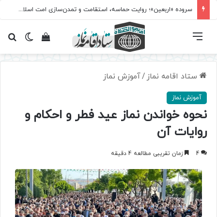
سروده‌ «اربعین»؛ روایت حماسه، استقامت و تمدن‌سازی امت اسلامی
فهرست
تغییر پ
مشاهده سبد 
جس
ستاد اقامه نماز
/
آموزش نماز
آموزش نماز
نحوه خواندن نماز عید فطر و احکام و
روایات آن
4
زمان تقریبی مطالعه 4 دقیقه