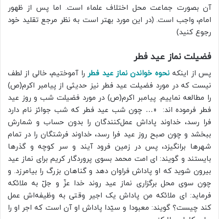
آن بصورت جماعت محل اختلاف علماء است. اما پس از ظهور
امام، واجب است. (در این مورد بهتر است به نظر مرجع تقلید خود
رجوع کنید)
فضیلت نماز عید فطر
پس از اینکه
نحوه خواندن نماز عید فطر
را آموختیم، خالی از لطف
نیست که در مورد فضیلت عید فطر نیز حدیثی از پیامبر اکرم(ص)
را مطالعه نماییم. پیامبر اکرم(ص) در مورد فضیلت شب و روز عید
فطر فرموده اند: «… چون شب عید فطر که شب جوائز نام دارد
فرا رسد، خداوند پاداش عمل‌‏کنندگان را بدون حساب و شمارش
ببخشد و چون صبح روز عید فرا رسد، خداوند فرشتگان را در تمام
شهرها برانگیزد، پس در زمین فرود آیند و سر کوچه و گذرها
بایستند و گویند: اى امت محمد بسوى پروردگار کریم براى نماز عید
بیرون شوید که او پاداش فراوان دهد و گناهان بزرگ را بیامرزد. و
چون سوى محل برگزارى نماز عید روند خدا عزّ و جلّ به ملائکه
فرماید: اى ملائکه من پاداش یک اجیر وقتى به وظیفه‌‏اش عمل
کند چیست؟ گویند: معبودا و سیّدا پاداش او آن است که اجر او را