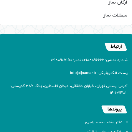
ارکان نماز
مبطلات نماز
ارتباط
شـماره تمـاس: 02188896666 نمابر: 02188905150
پسـت الـکترونیـکی: info[at]namaz.ir
آدرس: پسـتی تهران، خیابان طالقانی، میدان فلسطین، پلاک 387 کدپستی:
۱۴۱۶۷۱۳۸۱۱
پیوندها
دفتر مقام معظم رهبری
پایگاه درسهایی از قرآن