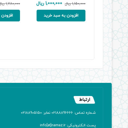
قیمت
قیمت
1,000,000
ریال
1,150,000
ریال
1,780,000
ریا
اصلی:
فعلی:
1,150,000 ریال
1,000,000 ریال.
افزودن به سبد خرید
افزودن 
بود.
ارتباط
شـماره تمـاس: 02188896666 نمابر: 02188905150
پسـت الـکترونیـکی: info[at]namaz.ir