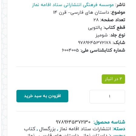
ناشر:
موسسه فرهنگی انتشاراتی ستاد اقامه نماز
موضوع:
داستان های فارسی– قرن 14
تعداد صفحه:
28
قطع کتاب:
پالتویی
نوع جلد
: شومیز
شابک:
9789645372178
شماره کتابشناسی ملی:
6004005
2 در انبار
ببین
افزودن به سبد خرید
آنکه
را
دیده
نمی
شناسه محصول:
9789645372130
شود
دسته:
انتشارات ستاد اقامه نماز
,
بزرگسال
,
کتاب
عدد
برچسب:
داستان نماز
,
داستان های فارسی
,
نماز