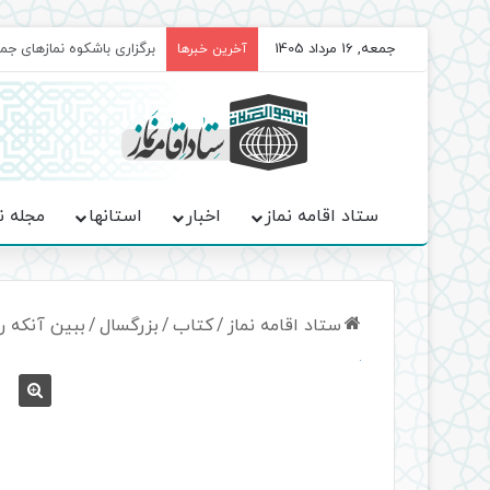
جمعه, 16 مرداد 1405
سروده‌ «اربعین»؛ روایت ح
آخرین خبرها
ستاد اقامه نماز
اخبار
استانها
مجله ن
ستاد اقامه نماز
/
کتاب
/
بزرگسال
/
ببین آنکه ر