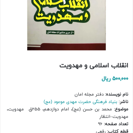
انقلاب اسلامی و مهدویت
500,000
ریال
نام نویسنده:
دفتر مجله امان
ناشر:
بنیاد فرهنگی حضرت مهدی موعود (عج)
موضوع:
محمد بن حسن (عج)، امام دوازدهم، 255ق. مهدویت،
مهدویت–انتظار
تعداد صفحه:
96
قطع کتاب:
رقعی