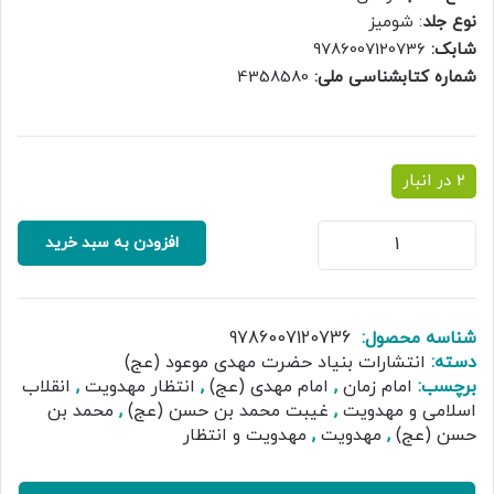
نوع جلد
: شومیز
شابک:
9786007120736
شماره کتابشناسی ملی:
4358580
2 در انبار
انقلاب
افزودن به سبد خرید
اسلامی
و
مهدویت
عدد
شناسه محصول:
9786007120736
دسته:
انتشارات بنیاد حضرت مهدی موعود (عج)
برچسب:
امام زمان
,
امام مهدی (عج)
,
انتظار مهدویت
,
انقلاب
اسلامی و مهدویت
,
غیبت محمد بن حسن (عج)
,
محمد بن
حسن (عج)
,
مهدویت
,
مهدویت و انتظار