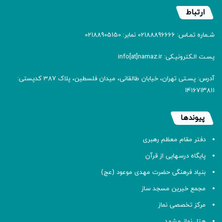
ارتباط
شـماره تمـاس: 02188896666 نمابر: 02188905150
پسـت الـکترونیـکی: info[at]namaz.ir
آدرس: پسـتی تهران، خیابان طالقانی، میدان فلسطین، پلاک 387 کدپستی:
۱۴۱۶۷۱۳۸۱۱
پیوندها
دفتر مقام معظم رهبری
پایگاه درسهایی از قرآن
بنیاد فرهنگی حضرت مهدی موعود (عج)
مجمع خیرین مسجد ساز
مرکز تخصصی نماز
هتل نماز مشهد