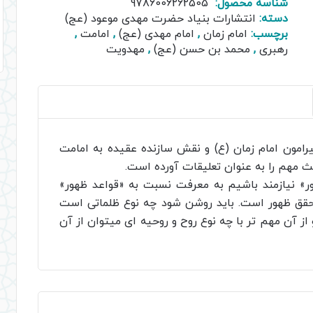
شناسه محصول:
9786006262505
دسته:
انتشارات بنیاد حضرت مهدی موعود (عج)
برچسب:
امام زمان
,
امام مهدی (عج)
,
امامت
,
رهبری
,
محمد بن حسن (عج)
,
مهدویت
امون امام زمان (ع) و نقش سازنده عقیده به امامت
ث مهم را به عنوان تعلیقات آورده است.
ر» نیازمند باشیم به معرفت نسبت به «قواعد ظهور»
تحقق ظهور است. باید روشن شود چه نوع ظلماتی است
 آن مهم تر با چه نوع روح و روحیه ای میتوان از آن