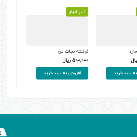
1 در انبار
مان
فرشته نجات من
یال
500,000
ریال
به سبد خرید
افزودن به سبد خرید
پ