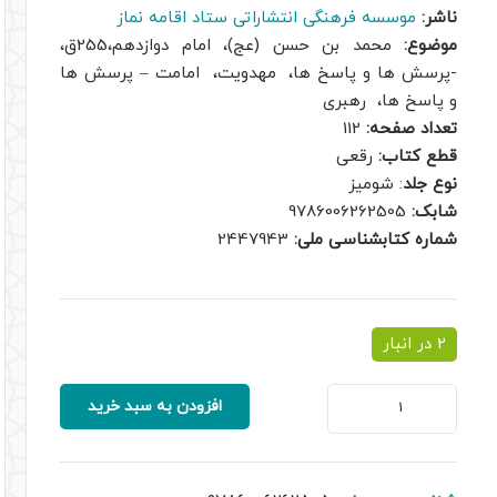
ناشر:
موسسه فرهنگی انتشاراتی ستاد اقامه نماز
موضوع:
محمد بن حسن (عج)، امام دوازدهم،255ق،
-پرسش ها و پاسخ ها، مهدویت، امامت – پرسش ها
و پاسخ ها، رهبری
تعداد صفحه:
112
قطع کتاب:
رقعی
نوع جلد
: شومیز
شابک:
9786006262505
شماره کتابشناسی ملی:
2447943
2 در انبار
نظام
افزودن به سبد خرید
امامت
و
رهبری
عدد