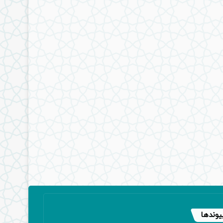
یوندها