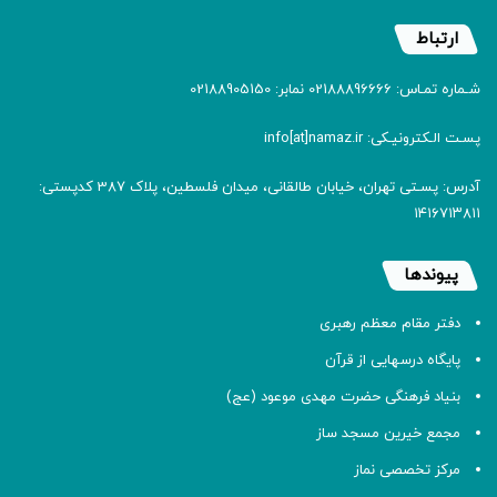
ارتباط
شـماره تمـاس: 02188896666 نمابر: 02188905150
پسـت الـکترونیـکی: info[at]namaz.ir
آدرس: پسـتی تهران، خیابان طالقانی، میدان فلسطین، پلاک 387 کدپستی:
۱۴۱۶۷۱۳۸۱۱
پیوندها
دفتر مقام معظم رهبری
پایگاه درسهایی از قرآن
بنیاد فرهنگی حضرت مهدی موعود (عج)
مجمع خیرین مسجد ساز
مرکز تخصصی نماز