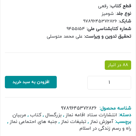
قطع کتاب:
رقعی
نوع جلد
: شومیز
شابک:
9789645372826
شماره کتابشناسی ملی:
9455154
تحقیق تدوین و ویراست:
علی محمد متوسلی
88 در انبار
راه
افزودن به سبد خرید
و
رسم
بندگی
ویژه
شناسه محصول:
9789645372826
مدیران
دسته:
انتشارات ستاد اقامه نماز
,
بزرگسال
,
کتاب
,
مربیان
عدد
برچسب:
آموزش نماز
,
تبلیغات نماز
,
جنبه های احتماعی نماز
,
راه و رسم زندگی در اسلام