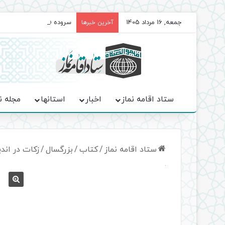
جمعه, 16 مرداد 1405
سروده‌ «اربعین»؛ روایت ح
آخرین خبرها
ستاد اقامه نماز
اخبار
استانها
مجله ن
ستاد اقامه نماز
/
کتاب
/
بزرگسال
/
زکات در اند