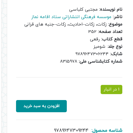
اصلی:
فعلی:
نام نویسنده:
مجتبی کلباسی
1,500,000 ریال
1,000,000 ریال.
ناشر:
موسسه فرهنگی انتشاراتی ستاد اقامه نماز
بود.
موضوع:
زکات، زکات–احادیث، زکات–جنبه های قرانی
تعداد صفحه:
352
قطع کتاب:
رقعی
نوع جلد
: شومیز
شابک:
9789647306244
شماره کتابشناسی ملی:
8315978
1 در انبار
زکات
افزودن به سبد خرید
در
اندیشه
ها
عدد
شناسه محصول:
9789647309244