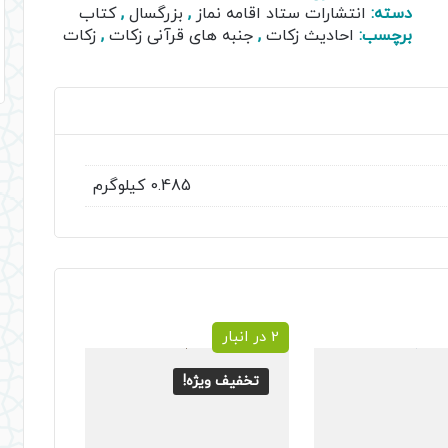
دسته:
انتشارات ستاد اقامه نماز
,
بزرگسال
,
کتاب
برچسب:
احادیث زکات
,
جنبه های قرآنی زکات
,
زکات
0.485 کیلوگرم
2 در انبار
تخفیف ویژه!