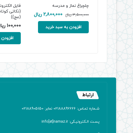
چلچراغ نماز و مدرسه
فایل الکترو
(نکاتی کوتاه
قیمت
قیمت
2,800,000
ریال
3,500,000
ریال
(عج))
اصلی:
فعلی:
100,000
ریا
3,500,000 ریال
2,800,000 ریال.
افزودن به سبد خرید
بود.
افزودن 
ارتباط
شـماره تمـاس: 02188896666 نمابر: 02188905150
پسـت الـکترونیـکی: info[at]namaz.ir