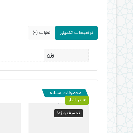
توضیحات تکمیلی
نظرات (0)
وزن
محصولات مشابه
10 در انبار
تخفیف ویژه!