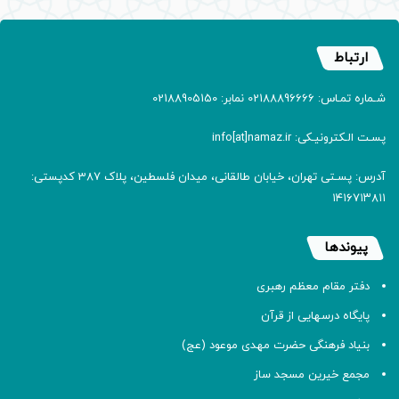
ارتباط
شـماره تمـاس: 02188896666 نمابر: 02188905150
پسـت الـکترونیـکی: info[at]namaz.ir
آدرس: پسـتی تهران، خیابان طالقانی، میدان فلسطین، پلاک 387 کدپستی:
۱۴۱۶۷۱۳۸۱۱
پیوندها
دفتر مقام معظم رهبری
پایگاه درسهایی از قرآن
بنیاد فرهنگی حضرت مهدی موعود (عج)
مجمع خیرین مسجد ساز