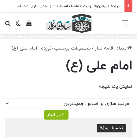
سروده‌ «اربعین»؛ روایت حماسه، استقامت و تمدن‌سازی امت اسلامی
فهرست
تغییر پ
مشاهده سبد 
جس
ستاد اقامه نماز
/
محصولات برچسب خورده “امام علی (ع)”
امام علی (ع)
نمایش یک نتیجه
10 در انبار
تخفیف ویژه!