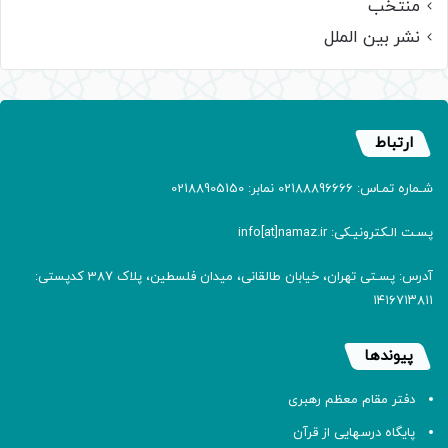
منتخب
نشر بین الملل
ارتباط
شـماره تمـاس: 02188896666 نمابر: 02188905150
پسـت الـکترونیـکی: info[at]namaz.ir
آدرس: پسـتی تهران، خیابان طالقانی، میدان فلسطین، پلاک 387 کدپستی:
۱۴۱۶۷۱۳۸۱۱
پیوندها
دفتر مقام معظم رهبری
پایگاه درسهایی از قرآن