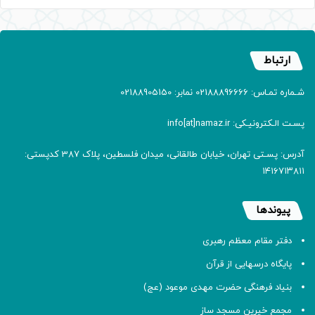
ارتباط
شـماره تمـاس: 02188896666 نمابر: 02188905150
پسـت الـکترونیـکی: info[at]namaz.ir
آدرس: پسـتی تهران، خیابان طالقانی، میدان فلسطین، پلاک 387 کدپستی:
۱۴۱۶۷۱۳۸۱۱
پیوندها
دفتر مقام معظم رهبری
پایگاه درسهایی از قرآن
بنیاد فرهنگی حضرت مهدی موعود (عج)
مجمع خیرین مسجد ساز